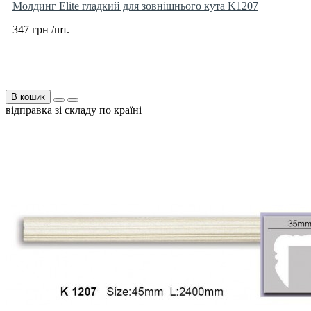
Молдинг Elite гладкий для зовнішнього кута K1207
347 грн /шт.
В кошик
відправка зі складу по країні