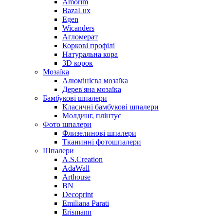
Amorim
BazaLux
Egen
Wicanders
Агломерат
Коркові профілі
Натуральна кора
3D корок
Мозаїка
Алюмінієва мозаїка
Дерев'яна мозаїка
Бамбукові шпалери
Класичні бамбукові шпалери
Молдинг, плінтус
Фото шпалери
Флизелинові шпалери
Тканинні фотошпалери
Шпалери
A.S.Creation
AdaWall
Arthouse
BN
Decoprint
Emiliana Parati
Erismann