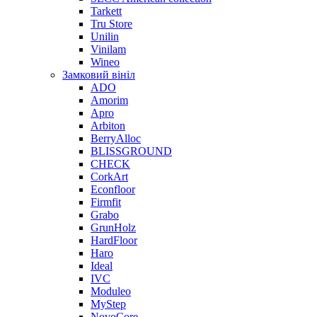
Tarkett
Tru Store
Unilin
Vinilam
Wineo
Замковий вініл
ADO
Amorim
Apro
Arbiton
BerryAlloc
BLISSGROUND
CHECK
CorkArt
Econfloor
Firmfit
Grabo
GrunHolz
HardFloor
Haro
Ideal
IVC
Moduleo
MyStep
NovoCore