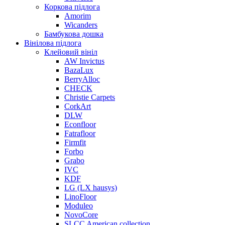
Коркова підлога
Amorim
Wicanders
Бамбукова дошка
Вінілова підлога
Клейовий вініл
AW Invictus
BazaLux
BerryAlloc
CHECK
Christie Carpets
CorkArt
DLW
Econfloor
Fatrafloor
Firmfit
Forbo
Grabo
IVC
KDF
LG (LX hausys)
LinoFloor
Moduleo
NovoCore
SLCC American collection