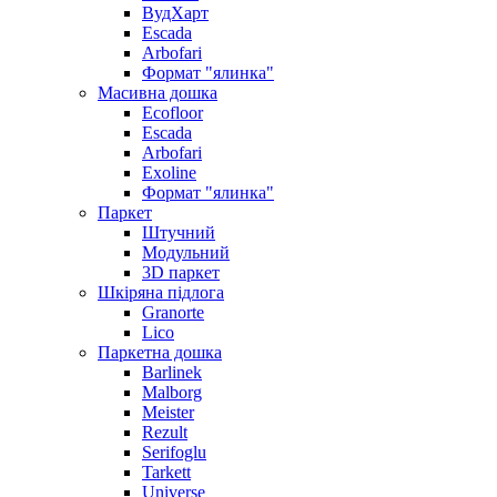
ВудХарт
Escada
Arbofari
Формат "ялинка"
Масивна дошка
Ecofloor
Escada
Arbofari
Exoline
Формат "ялинка"
Паркет
Штучний
Модульний
3D паркет
Шкіряна підлога
Granorte
Lico
Паркетна дошка
Barlinek
Malborg
Meister
Rezult
Serifoglu
Tarkett
Universe