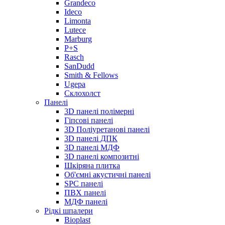
Grandeco
Ideco
Limonta
Lutece
Marburg
P+S
Rasch
SanDudd
Smith & Fellows
Ugepa
Склохолст
Панелі
3D панелі полімерні
Гіпсові панелі
3D Поліуретанові панелі
3D панелі ДПК
3D панелі МДФ
3D панелі композитні
Шкіряна плитка
Об'ємні акустичні панелі
SPC панелі
ПВХ панелі
МДФ панелі
Рідкі шпалери
Bioplast