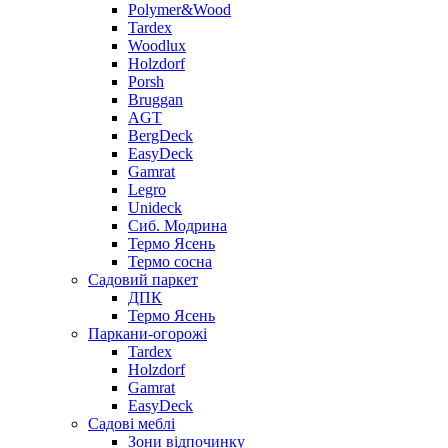
Polymer&Wood
Tardex
Woodlux
Holzdorf
Porsh
Bruggan
AGT
BergDeck
EasyDeck
Gamrat
Legro
Unideck
Сиб. Модрина
Термо Ясень
Термо сосна
Садовий паркет
ДПК
Термо Ясень
Паркани-огорожі
Tardex
Holzdorf
Gamrat
EasyDeck
Садові меблі
Зони відпочинку