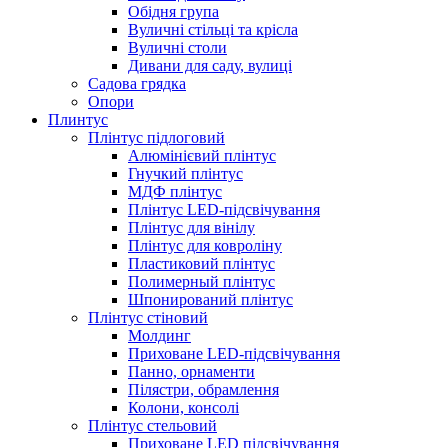
Обідня група
Вуличні стільці та крісла
Вуличні столи
Дивани для саду, вулиці
Садова грядка
Опори
Плинтус
Плінтус підлоговий
Алюмінієвий плінтус
Гнучкий плінтус
МДФ плінтус
Плінтус LED-підсвічування
Плінтус для вінілу
Плінтус для ковроліну
Пластиковий плінтус
Полимерный плінтус
Шпонирований плінтус
Плінтус стіновий
Молдинг
Приховане LED-підсвічування
Панно, орнаменти
Пілястри, обрамлення
Колони, консолі
Плінтус стельовий
Приховане LED підсвічування