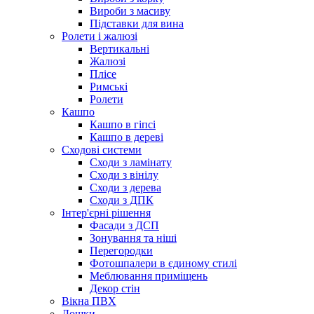
Вироби з масиву
Підставки для вина
Ролети і жалюзі
Вертикальні
Жалюзі
Плісе
Римські
Ролети
Кашпо
Кашпо в гіпсі
Кашпо в дереві
Сходові системи
Сходи з ламінату
Сходи з вінілу
Сходи з дерева
Сходи з ДПК
Інтер'єрні рішення
Фасади з ДСП
Зонування та ніші
Перегородки
Фотошпалери в єдиному стилі
Меблювання приміщень
Декор стін
Вікна ПВХ
Дошки