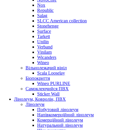
Nox
Republic
Salag
SLCC American collection
Stonehenge
Surface
Tarkett
Unilin
Verband
Vinilam
Wicanders
Wineo
Вільнолежачий вініл
Scala Looselay
Біопокриття
Wineo PURLINE
Самоклеючийся ПВХ
Sticker Wall
Лінолеум, Ковролін, ПВХ
Лінолеум
Побутовий лінолеум
Напівкомерційний лінолеум
Комерційний лінолеум
Натуральний лінолеум