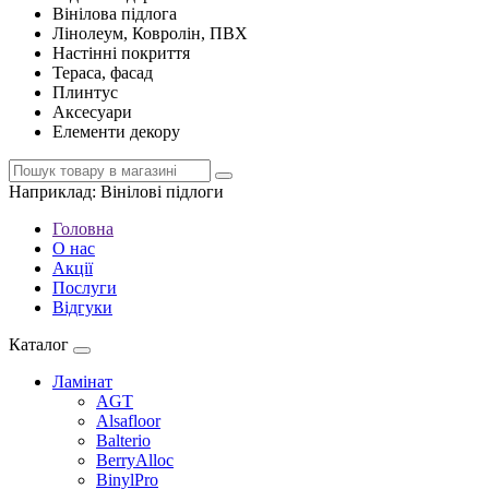
Вінілова підлога
Лінолеум, Ковролін, ПВХ
Настінні покриття
Тераса, фасад
Плинтус
Аксесуари
Елементи декору
Наприклад:
Вінілові підлоги
Головна
О нас
Акції
Послуги
Відгуки
Каталог
Ламінат
AGT
Alsafloor
Balterio
BerryAlloc
BinylPro