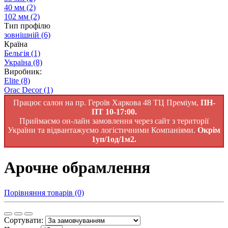
40 мм
(2)
102 мм
(2)
Тип профілю
зовнішній
(6)
Країна
Бельгія
(1)
Україна
(8)
Виробник:
Elite
(8)
Orac Decor
(1)
Працює салон на пр. Героїв Харкова 48 ТЦ Преміум,
ПН-
ПТ 10-17:00.
Приймаємо он-лайн замовлення через сайт з території
України та відвантажуємо логістичними Компаніями.
Окрім
1уп/1од/1м2.
Арочне обрамлення
Порівняння товарів (0)
Сортувати: