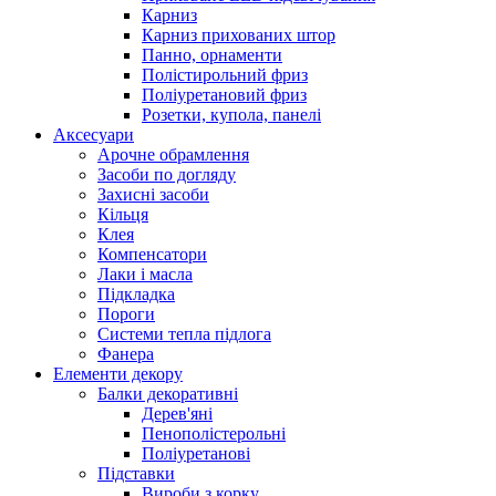
Карниз
Карниз прихованих штор
Панно, орнаменти
Полістирольний фриз
Поліуретановий фриз
Розетки, купола, панелі
Аксесуари
Арочне обрамлення
Засоби по догляду
Захисні засоби
Кільця
Клея
Компенсатори
Лаки і масла
Підкладка
Пороги
Системи тепла підлога
Фанера
Елементи декору
Балки декоративні
Дерев'яні
Пенополістерольні
Поліуретанові
Підставки
Вироби з корку