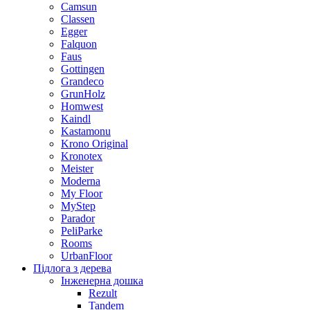
Camsun
Classen
Egger
Falquon
Faus
Gottingen
Grandeco
GrunHolz
Homwest
Kaindl
Kastamonu
Krono Original
Kronotex
Meister
Moderna
My Floor
MyStep
Parador
PeliParke
Rooms
UrbanFloor
Підлога з дерева
Інженерна дошка
Rezult
Tandem