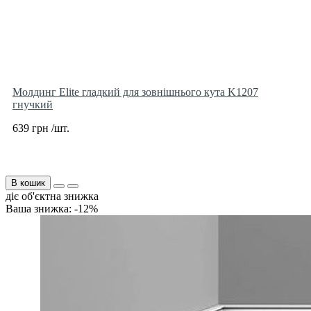
Молдинг Elite гладкий для зовнішнього кута K1207
гнучкий
639 грн /шт.
В кошик
діє об'єктна знижка
Ваша знижка: -12%