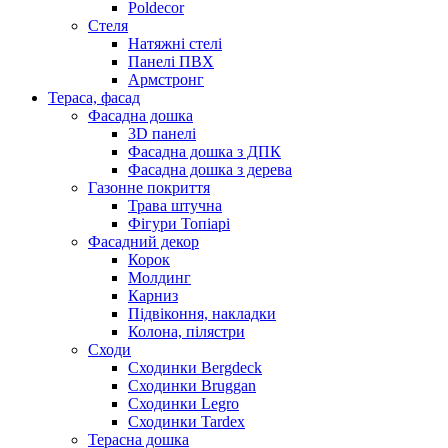
Poldecor
Стеля
Натяжні стелі
Панелі ПВХ
Армстронг
Тераса, фасад
Фасадна дошка
3D панелі
Фасадна дошка з ДПК
Фасадна дошка з дерева
Газонне покриття
Трава штучна
Фігури Топіарі
Фасадний декор
Корок
Молдинг
Карниз
Підвіконня, накладки
Колона, пілястри
Сходи
Сходинки Bergdeck
Сходинки Bruggan
Сходинки Legro
Сходинки Tardex
Терасна дошка