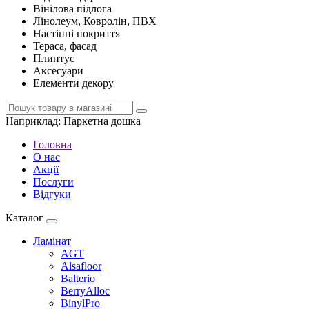
Вінілова підлога
Лінолеум, Ковролін, ПВХ
Настінні покриття
Тераса, фасад
Плинтус
Аксесуари
Елементи декору
Наприклад:
Паркетна дошка
Головна
О нас
Акції
Послуги
Відгуки
Каталог
Ламінат
AGT
Alsafloor
Balterio
BerryAlloc
BinylPro