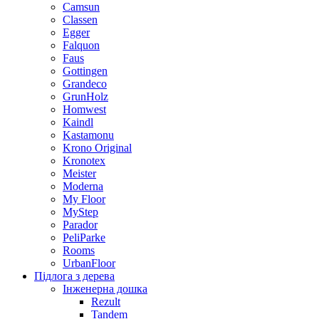
Camsun
Classen
Egger
Falquon
Faus
Gottingen
Grandeco
GrunHolz
Homwest
Kaindl
Kastamonu
Krono Original
Kronotex
Meister
Moderna
My Floor
MyStep
Parador
PeliParke
Rooms
UrbanFloor
Підлога з дерева
Інженерна дошка
Rezult
Tandem