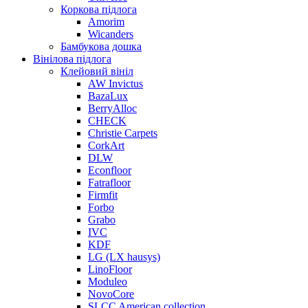
Коркова підлога
Amorim
Wicanders
Бамбукова дошка
Вінілова підлога
Клейовий вініл
AW Invictus
BazaLux
BerryAlloc
CHECK
Christie Carpets
CorkArt
DLW
Econfloor
Fatrafloor
Firmfit
Forbo
Grabo
IVC
KDF
LG (LX hausys)
LinoFloor
Moduleo
NovoCore
SLCC American collection