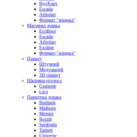
ВудХарт
Escada
Arbofari
Формат "ялинка"
Масивна дошка
Ecofloor
Escada
Arbofari
Exoline
Формат "ялинка"
Паркет
Штучний
Модульний
3D паркет
Шкіряна підлога
Granorte
Lico
Паркетна дошка
Barlinek
Malborg
Meister
Rezult
Serifoglu
Tarkett
Universe