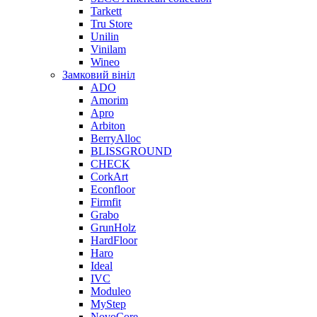
Tarkett
Tru Store
Unilin
Vinilam
Wineo
Замковий вініл
ADO
Amorim
Apro
Arbiton
BerryAlloc
BLISSGROUND
CHECK
CorkArt
Econfloor
Firmfit
Grabo
GrunHolz
HardFloor
Haro
Ideal
IVC
Moduleo
MyStep
NovoCore