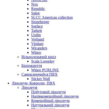
Nox
Republic
Salag
SLCC American collection
Stonehenge
Surface
Tarkett
Unilin
Verband
Vinilam
Wicanders
Wineo
Вільнолежачий вініл
Scala Looselay
Біопокриття
Wineo PURLINE
Самоклеючийся ПВХ
Sticker Wall
Лінолеум, Ковролін, ПВХ
Лінолеум
Побутовий лінолеум
Напівкомерційний лінолеум
Комерційний лінолеум
Натуральний лінолеум