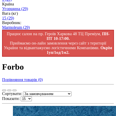
Країна
Угорщина
(29)
Вага (кг)
15
(29)
Виробник:
Marmoleum
(29)
Працює салон на пр. Героїв Харкова 48 ТЦ Преміум,
ПН-
ПТ 10-17:00.
Приймаємо он-лайн замовлення через сайт з території
України та відвантажуємо логістичними Компаніями.
Окрім
1уп/1од/1м2.
Forbo
Порівняння товарів (0)
Сортувати:
Показати: