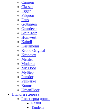
Camsun
Classen
Egger
Falquon
Faus
Gottingen
Grandeco
GrunHolz
Homwest
Kaindl
Kastamonu
Krono Original
Kronotex
Meister
Moderna
My Floor
MyStep
Parador
PeliParke
Rooms
UrbanFloor
Підлога з дерева
Інженерна дошка
Rezult
Tandem