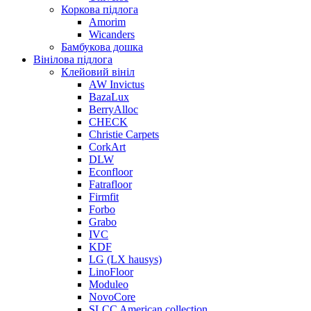
Коркова підлога
Amorim
Wicanders
Бамбукова дошка
Вінілова підлога
Клейовий вініл
AW Invictus
BazaLux
BerryAlloc
CHECK
Christie Carpets
CorkArt
DLW
Econfloor
Fatrafloor
Firmfit
Forbo
Grabo
IVC
KDF
LG (LX hausys)
LinoFloor
Moduleo
NovoCore
SLCC American collection