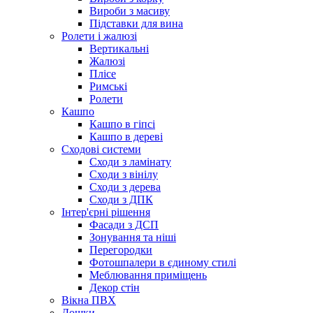
Вироби з масиву
Підставки для вина
Ролети і жалюзі
Вертикальні
Жалюзі
Плісе
Римські
Ролети
Кашпо
Кашпо в гіпсі
Кашпо в дереві
Сходові системи
Сходи з ламінату
Сходи з вінілу
Сходи з дерева
Сходи з ДПК
Інтер'єрні рішення
Фасади з ДСП
Зонування та ніші
Перегородки
Фотошпалери в єдиному стилі
Меблювання приміщень
Декор стін
Вікна ПВХ
Дошки