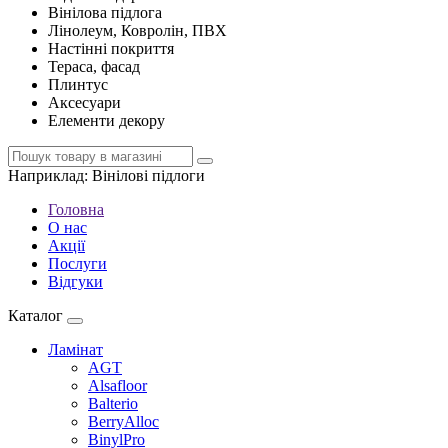
Вінілова підлога
Лінолеум, Ковролін, ПВХ
Настінні покриття
Тераса, фасад
Плинтус
Аксесуари
Елементи декору
Наприклад:
Вінілові підлоги
Головна
О нас
Акції
Послуги
Відгуки
Каталог
Ламінат
AGT
Alsafloor
Balterio
BerryAlloc
BinylPro