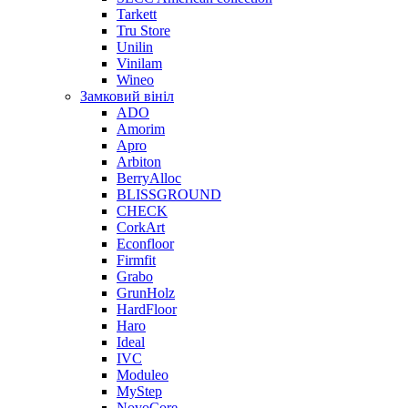
Tarkett
Tru Store
Unilin
Vinilam
Wineo
Замковий вініл
ADO
Amorim
Apro
Arbiton
BerryAlloc
BLISSGROUND
CHECK
CorkArt
Econfloor
Firmfit
Grabo
GrunHolz
HardFloor
Haro
Ideal
IVC
Moduleo
MyStep
NovoCore