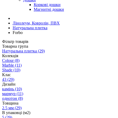
Коркові дошки
Магнитні дошки
Лінолеум, Ковролін, ПВХ
Натуральна плитка
Forbo
Фільтр товарів
Товарна група
Натуральна плитка
(29)
Колекція
Colour
(8)
Marble
(11)
Shade
(10)
Клас
43
(29)
Дизайн
камінь
(10)
мармур
(11)
однотон
(8)
Товщина
2.5 мм
(29)
В упаковці (м2)
5
(29)