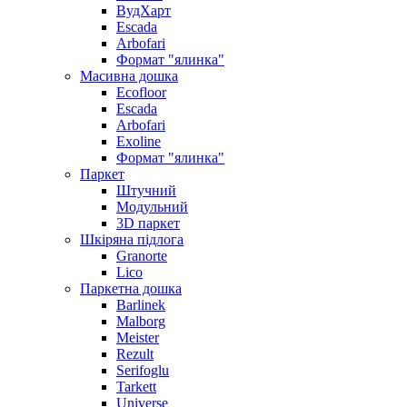
ВудХарт
Escada
Arbofari
Формат "ялинка"
Масивна дошка
Ecofloor
Escada
Arbofari
Exoline
Формат "ялинка"
Паркет
Штучний
Модульний
3D паркет
Шкіряна підлога
Granorte
Lico
Паркетна дошка
Barlinek
Malborg
Meister
Rezult
Serifoglu
Tarkett
Universe