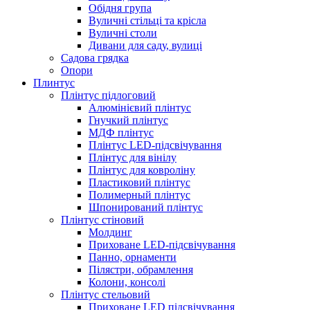
Обідня група
Вуличні стільці та крісла
Вуличні столи
Дивани для саду, вулиці
Садова грядка
Опори
Плинтус
Плінтус підлоговий
Алюмінієвий плінтус
Гнучкий плінтус
МДФ плінтус
Плінтус LED-підсвічування
Плінтус для вінілу
Плінтус для ковроліну
Пластиковий плінтус
Полимерный плінтус
Шпонирований плінтус
Плінтус стіновий
Молдинг
Приховане LED-підсвічування
Панно, орнаменти
Пілястри, обрамлення
Колони, консолі
Плінтус стельовий
Приховане LED підсвічування