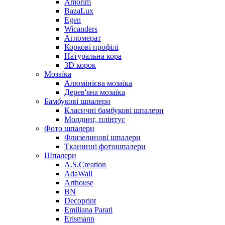
Amorim
BazaLux
Egen
Wicanders
Агломерат
Коркові профілі
Натуральна кора
3D корок
Мозаїка
Алюмінієва мозаїка
Дерев'яна мозаїка
Бамбукові шпалери
Класичні бамбукові шпалери
Молдинг, плінтус
Фото шпалери
Флизелинові шпалери
Тканинні фотошпалери
Шпалери
A.S.Creation
AdaWall
Arthouse
BN
Decoprint
Emiliana Parati
Erismann