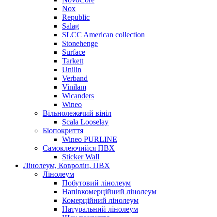
Nox
Republic
Salag
SLCC American collection
Stonehenge
Surface
Tarkett
Unilin
Verband
Vinilam
Wicanders
Wineo
Вільнолежачий вініл
Scala Looselay
Біопокриття
Wineo PURLINE
Самоклеючийся ПВХ
Sticker Wall
Лінолеум, Ковролін, ПВХ
Лінолеум
Побутовий лінолеум
Напівкомерційний лінолеум
Комерційний лінолеум
Натуральний лінолеум