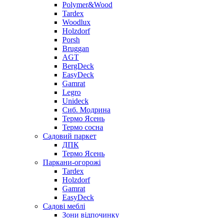
Polymer&Wood
Tardex
Woodlux
Holzdorf
Porsh
Bruggan
AGT
BergDeck
EasyDeck
Gamrat
Legro
Unideck
Сиб. Модрина
Термо Ясень
Термо сосна
Садовий паркет
ДПК
Термо Ясень
Паркани-огорожі
Tardex
Holzdorf
Gamrat
EasyDeck
Садові меблі
Зони відпочинку