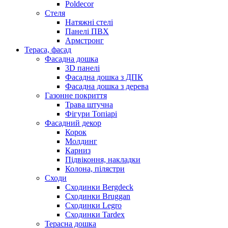
Poldecor
Стеля
Натяжні стелі
Панелі ПВХ
Армстронг
Тераса, фасад
Фасадна дошка
3D панелі
Фасадна дошка з ДПК
Фасадна дошка з дерева
Газонне покриття
Трава штучна
Фігури Топіарі
Фасадний декор
Корок
Молдинг
Карниз
Підвіконня, накладки
Колона, пілястри
Сходи
Сходинки Bergdeck
Сходинки Bruggan
Сходинки Legro
Сходинки Tardex
Терасна дошка