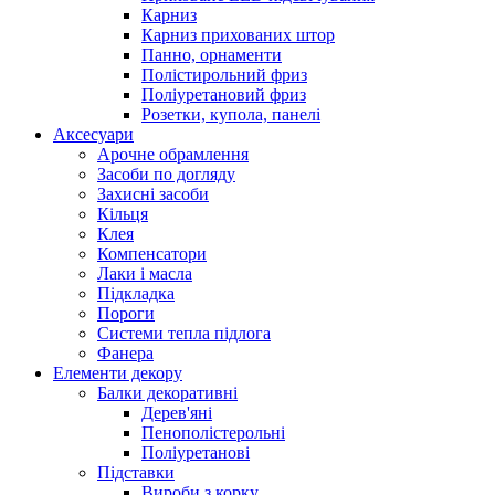
Карниз
Карниз прихованих штор
Панно, орнаменти
Полістирольний фриз
Поліуретановий фриз
Розетки, купола, панелі
Аксесуари
Арочне обрамлення
Засоби по догляду
Захисні засоби
Кільця
Клея
Компенсатори
Лаки і масла
Підкладка
Пороги
Системи тепла підлога
Фанера
Елементи декору
Балки декоративні
Дерев'яні
Пенополістерольні
Поліуретанові
Підставки
Вироби з корку