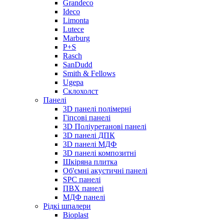
Grandeco
Ideco
Limonta
Lutece
Marburg
P+S
Rasch
SanDudd
Smith & Fellows
Ugepa
Склохолст
Панелі
3D панелі полімерні
Гіпсові панелі
3D Поліуретанові панелі
3D панелі ДПК
3D панелі МДФ
3D панелі композитні
Шкіряна плитка
Об'ємні акустичні панелі
SPC панелі
ПВХ панелі
МДФ панелі
Рідкі шпалери
Bioplast