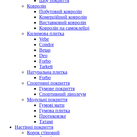
Шоу покриття
Ковролін
Побутовий ковролін
Комерційний ковролін
Виставковий ковролін
Ковролін на самоклейці
Килимова плитка
Vebe
Condor
Betap
Deo
Forbo
Tarkett
Натуральна плитка
Forbo
Спортивні покриття
Гумове покриття
Спортивний лінолеум
Модульні покриття
Гумові мати
Гумова плитка
Протиковзке
Татамі
Настінні покриття
Корок стіновий