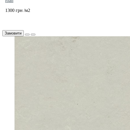
roan
1300 грн /м2
Замовити