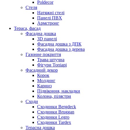
Poldecor
Стеля
Натяжні стелі
Панелі ПВХ
Армстронг
Тераса, фасад
Фасадна дошка
3D панелі
Фасадна дошка з ДПК
Фасадна дошка з дерева
Газонне покриття
Трава штучна
Фігури Топіарі
Фасадний декор
Корок
Молдинг
Карниз
Підвіконня, накладки
Колона, пілястри
Сходи
Сходинки Bergdeck
Сходинки Bruggan
Сходинки Legro
Сходинки Tardex
Терасна дошка