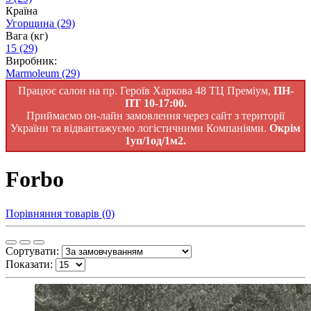
Країна
Угорщина
(29)
Вага (кг)
15
(29)
Виробник:
Marmoleum
(29)
Працює салон на пр. Героїв Харкова 48 ТЦ Преміум,
ПН-
ПТ 10-17:00.
Приймаємо он-лайн замовлення через сайт з території
України та відвантажуємо логістичними Компаніями.
Окрім
1уп/1од/1м2.
Forbo
Порівняння товарів (0)
Сортувати:
Показати: