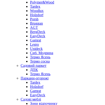
Polymer&Wood
Tardex
Woodlux
Holzdorf
Porsh
Bruggan
AGT
BergDeck
EasyDeck
Gamrat
Legro
Unideck
Сиб. Модрина
Термо Ясень
Термо сосна
Садовий паркет
ДПК
Термо Ясень
Паркани-огорожі
Tardex
Holzdorf
Gamrat
EasyDeck
Садові меблі
Зони відпочинку