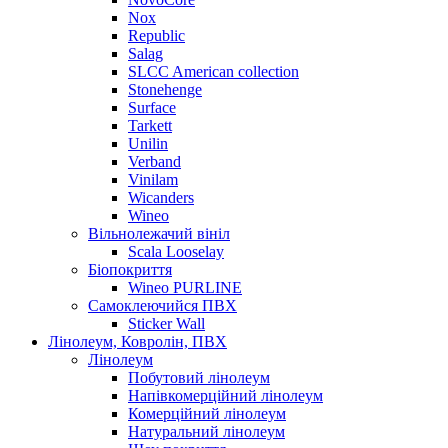
Nox
Republic
Salag
SLCC American collection
Stonehenge
Surface
Tarkett
Unilin
Verband
Vinilam
Wicanders
Wineo
Вільнолежачий вініл
Scala Looselay
Біопокриття
Wineo PURLINE
Самоклеючийся ПВХ
Sticker Wall
Лінолеум, Ковролін, ПВХ
Лінолеум
Побутовий лінолеум
Напівкомерційний лінолеум
Комерційний лінолеум
Натуральний лінолеум