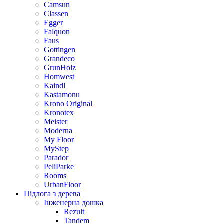
Camsun
Classen
Egger
Falquon
Faus
Gottingen
Grandeco
GrunHolz
Homwest
Kaindl
Kastamonu
Krono Original
Kronotex
Meister
Moderna
My Floor
MyStep
Parador
PeliParke
Rooms
UrbanFloor
Підлога з дерева
Інженерна дошка
Rezult
Tandem