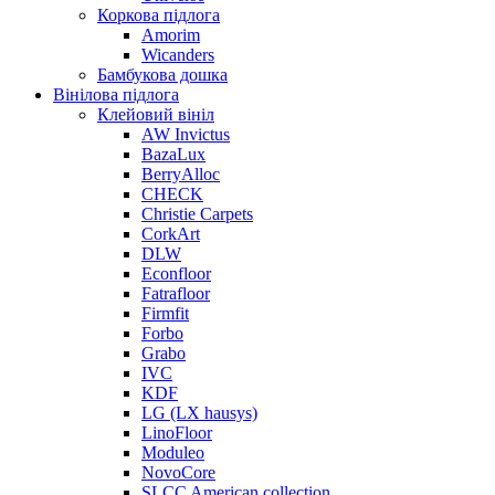
Коркова підлога
Amorim
Wicanders
Бамбукова дошка
Вінілова підлога
Клейовий вініл
AW Invictus
BazaLux
BerryAlloc
CHECK
Christie Carpets
CorkArt
DLW
Econfloor
Fatrafloor
Firmfit
Forbo
Grabo
IVC
KDF
LG (LX hausys)
LinoFloor
Moduleo
NovoCore
SLCC American collection