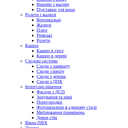
Вироби з масиву
Підставки для вина
Ролети і жалюзі
Вертикальні
Жалюзі
Плісе
Римські
Ролети
Кашпо
Кашпо в гіпсі
Кашпо в дереві
Сходові системи
Сходи з ламінату
Сходи з вінілу
Сходи з дерева
Сходи з ДПК
Інтер'єрні рішення
Фасади з ДСП
Зонування та ніші
Перегородки
Фотошпалери в єдиному стилі
Меблювання приміщень
Декор стін
Вікна ПВХ
Дошки