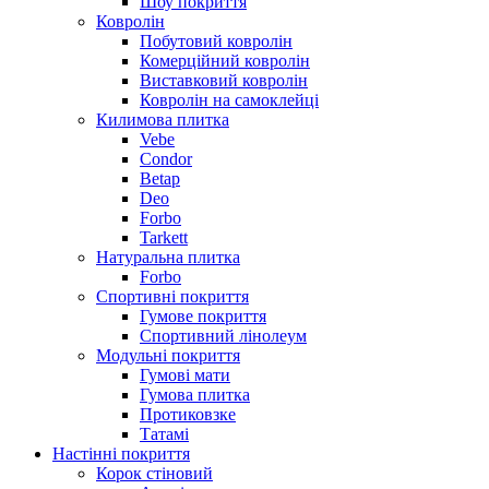
Шоу покриття
Ковролін
Побутовий ковролін
Комерційний ковролін
Виставковий ковролін
Ковролін на самоклейці
Килимова плитка
Vebe
Condor
Betap
Deo
Forbo
Tarkett
Натуральна плитка
Forbo
Спортивні покриття
Гумове покриття
Спортивний лінолеум
Модульні покриття
Гумові мати
Гумова плитка
Протиковзке
Татамі
Настінні покриття
Корок стіновий