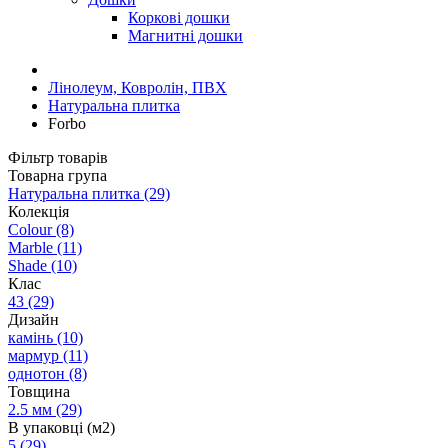
Коркові дошки
Магнитні дошки
Лінолеум, Ковролін, ПВХ
Натуральна плитка
Forbo
Фільтр товарів
Товарна група
Натуральна плитка
(29)
Колекція
Colour
(8)
Marble
(11)
Shade
(10)
Клас
43
(29)
Дизайн
камінь
(10)
мармур
(11)
однотон
(8)
Товщина
2.5 мм
(29)
В упаковці (м2)
5
(29)