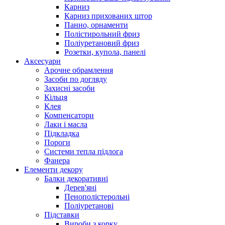
Карниз
Карниз прихованих штор
Панно, орнаменти
Полістирольний фриз
Поліуретановий фриз
Розетки, купола, панелі
Аксесуари
Арочне обрамлення
Засоби по догляду
Захисні засоби
Кільця
Клея
Компенсатори
Лаки і масла
Підкладка
Пороги
Системи тепла підлога
Фанера
Елементи декору
Балки декоративні
Дерев'яні
Пенополістерольні
Поліуретанові
Підставки
Вироби з корку