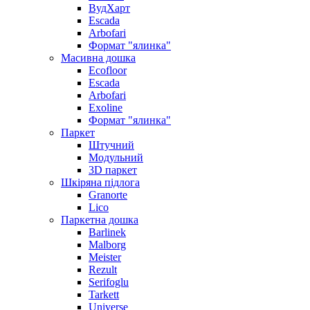
ВудХарт
Escada
Arbofari
Формат "ялинка"
Масивна дошка
Ecofloor
Escada
Arbofari
Exoline
Формат "ялинка"
Паркет
Штучний
Модульний
3D паркет
Шкіряна підлога
Granorte
Lico
Паркетна дошка
Barlinek
Malborg
Meister
Rezult
Serifoglu
Tarkett
Universe