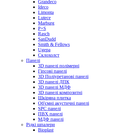
Grandeco
Ideco
Limonta
Lutece
Marburg
P+S
Rasch
SanDudd
Smith & Fellows
Ugepa
Склохолст
Панелі
3D панелі полімерні
Гіпсові панелі
3D Поліуретанові панелі
3D панелі ДПК
3D панелі МДФ
3D панелі композитні
Шкіряна плитка
Об'ємні акустичні панелі
SPC панелі
ПВХ панелі
МДФ панелі
Рідкі шпалери
Bioplast