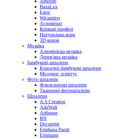
Amorim
BazaLux
Egen
Wicanders
Агломерат
Коркові профілі
Натуральна кора
3D корок
Мозаїка
Алюмінієва мозаїка
Дерев'яна мозаїка
Бамбукові шпалери
Класичні бамбукові шпалери
Молдинг, плінтус
Фото шпалери
Флизелинові шпалери
Тканинні фотошпалери
Шпалери
A.S.Creation
AdaWall
Arthouse
BN
Decoprint
Emiliana Parati
Erismann