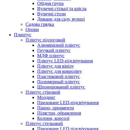
Обідня група
Вуличні стільці та крісла
Вуличні столи
Дивани для саду, вулиці
Садова грядка
Опори
Плинтус
Плінтус підлоговий
Алюмінієвий плінтус
Гнучкий плінтус
МДФ плінтус
Плінтус LED-підсвічування
Плінтус для вінілу
Плінтус для ковроліну
Пластиковий плінтус
Полимерный плінтус
Шпонирований плінтус
Плінтус стіновий
Молдинг
Приховане LED-підсвічування
Панно, орнаменти
Пілястри, обрамлення
Колони, консолі
Плінтус стельовий
Приховане LED підсвічування