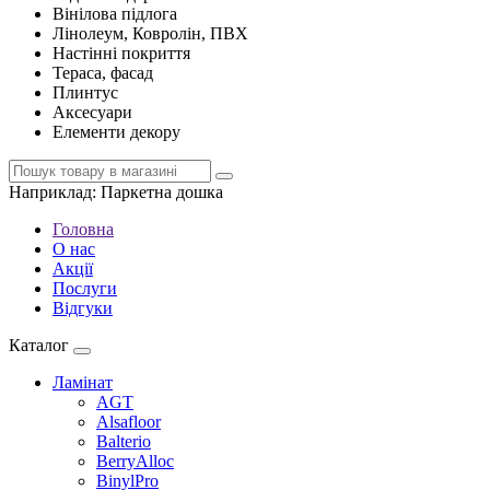
Вінілова підлога
Лінолеум, Ковролін, ПВХ
Настінні покриття
Тераса, фасад
Плинтус
Аксесуари
Елементи декору
Наприклад:
Паркетна дошка
Головна
О нас
Акції
Послуги
Відгуки
Каталог
Ламінат
AGT
Alsafloor
Balterio
BerryAlloc
BinylPro