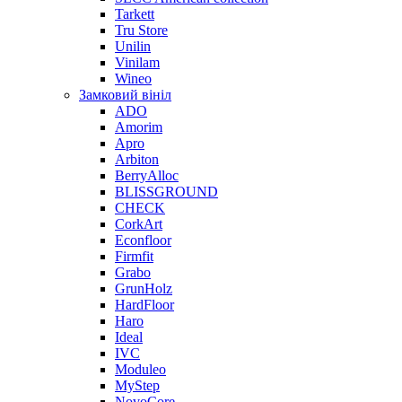
Tarkett
Tru Store
Unilin
Vinilam
Wineo
Замковий вініл
ADO
Amorim
Apro
Arbiton
BerryAlloc
BLISSGROUND
CHECK
CorkArt
Econfloor
Firmfit
Grabo
GrunHolz
HardFloor
Haro
Ideal
IVC
Moduleo
MyStep
NovoCore