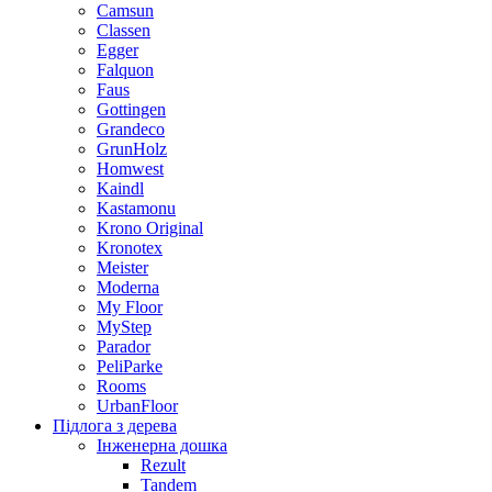
Camsun
Classen
Egger
Falquon
Faus
Gottingen
Grandeco
GrunHolz
Homwest
Kaindl
Kastamonu
Krono Original
Kronotex
Meister
Moderna
My Floor
MyStep
Parador
PeliParke
Rooms
UrbanFloor
Підлога з дерева
Інженерна дошка
Rezult
Tandem