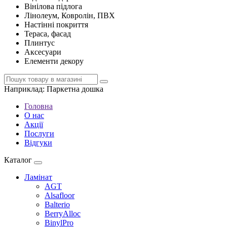
Вінілова підлога
Лінолеум, Ковролін, ПВХ
Настінні покриття
Тераса, фасад
Плинтус
Аксесуари
Елементи декору
Наприклад:
Паркетна дошка
Головна
О нас
Акції
Послуги
Відгуки
Каталог
Ламінат
AGT
Alsafloor
Balterio
BerryAlloc
BinylPro