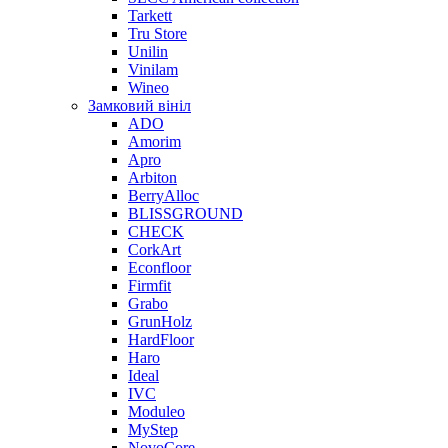
Tarkett
Tru Store
Unilin
Vinilam
Wineo
Замковий вініл
ADO
Amorim
Apro
Arbiton
BerryAlloc
BLISSGROUND
CHECK
CorkArt
Econfloor
Firmfit
Grabo
GrunHolz
HardFloor
Haro
Ideal
IVC
Moduleo
MyStep
NovoCore