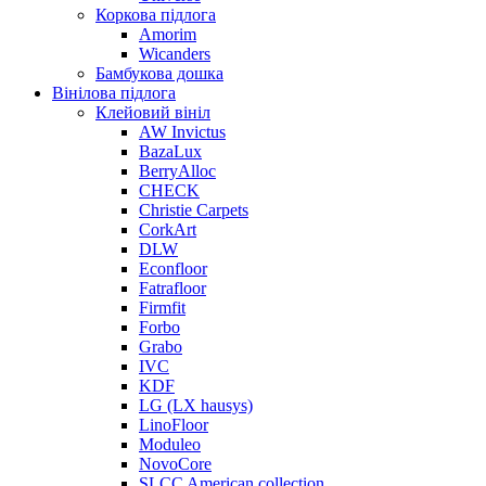
Коркова підлога
Amorim
Wicanders
Бамбукова дошка
Вінілова підлога
Клейовий вініл
AW Invictus
BazaLux
BerryAlloc
CHECK
Christie Carpets
CorkArt
DLW
Econfloor
Fatrafloor
Firmfit
Forbo
Grabo
IVC
KDF
LG (LX hausys)
LinoFloor
Moduleo
NovoCore
SLCC American collection