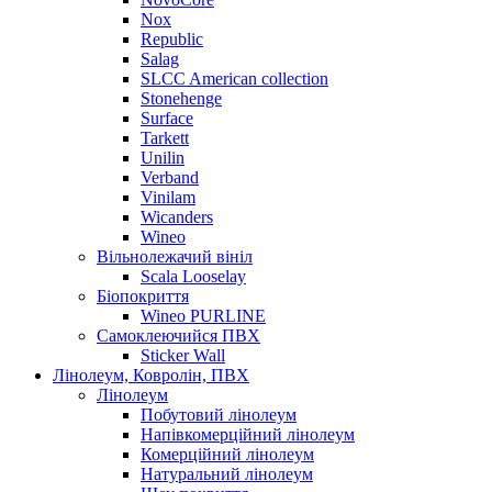
Nox
Republic
Salag
SLCC American collection
Stonehenge
Surface
Tarkett
Unilin
Verband
Vinilam
Wicanders
Wineo
Вільнолежачий вініл
Scala Looselay
Біопокриття
Wineo PURLINE
Самоклеючийся ПВХ
Sticker Wall
Лінолеум, Ковролін, ПВХ
Лінолеум
Побутовий лінолеум
Напівкомерційний лінолеум
Комерційний лінолеум
Натуральний лінолеум