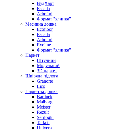
ВудХарт
Escada
Arbofari
Формат "ялинка"
Масивна дошка
Ecofloor
Escada
Arbofari
Exoline
Формат "ялинка"
Паркет
Штучний
Модульний
3D паркет
Шкіряна підлога
Granorte
Lico
Паркетна дошка
Barlinek
Malborg
Meister
Rezult
Serifoglu
Tarkett
Universe