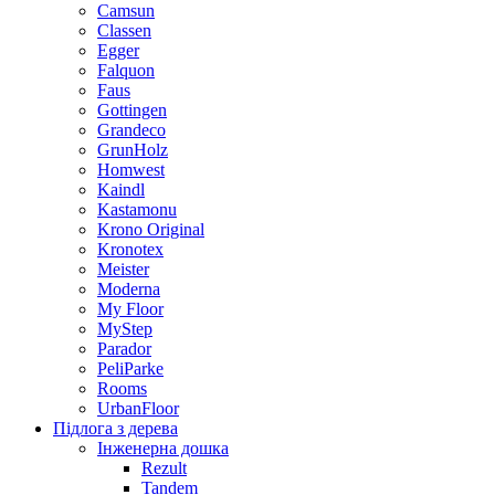
Camsun
Classen
Egger
Falquon
Faus
Gottingen
Grandeco
GrunHolz
Homwest
Kaindl
Kastamonu
Krono Original
Kronotex
Meister
Moderna
My Floor
MyStep
Parador
PeliParke
Rooms
UrbanFloor
Підлога з дерева
Інженерна дошка
Rezult
Tandem