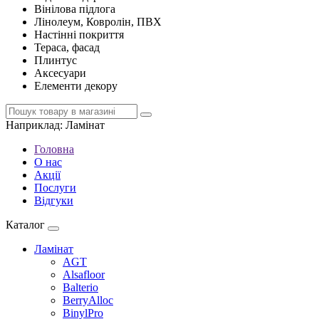
Вінілова підлога
Лінолеум, Ковролін, ПВХ
Настінні покриття
Тераса, фасад
Плинтус
Аксесуари
Елементи декору
Наприклад:
Ламінат
Головна
О нас
Акції
Послуги
Відгуки
Каталог
Ламінат
AGT
Alsafloor
Balterio
BerryAlloc
BinylPro