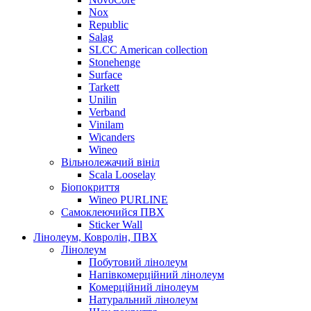
Nox
Republic
Salag
SLCC American collection
Stonehenge
Surface
Tarkett
Unilin
Verband
Vinilam
Wicanders
Wineo
Вільнолежачий вініл
Scala Looselay
Біопокриття
Wineo PURLINE
Самоклеючийся ПВХ
Sticker Wall
Лінолеум, Ковролін, ПВХ
Лінолеум
Побутовий лінолеум
Напівкомерційний лінолеум
Комерційний лінолеум
Натуральний лінолеум