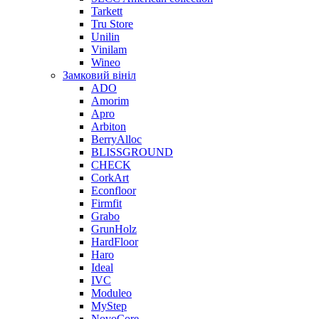
Tarkett
Tru Store
Unilin
Vinilam
Wineo
Замковий вініл
ADO
Amorim
Apro
Arbiton
BerryAlloc
BLISSGROUND
CHECK
CorkArt
Econfloor
Firmfit
Grabo
GrunHolz
HardFloor
Haro
Ideal
IVC
Moduleo
MyStep
NovoCore