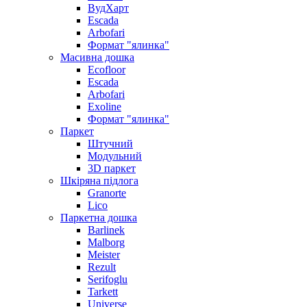
ВудХарт
Escada
Arbofari
Формат "ялинка"
Масивна дошка
Ecofloor
Escada
Arbofari
Exoline
Формат "ялинка"
Паркет
Штучний
Модульний
3D паркет
Шкіряна підлога
Granorte
Lico
Паркетна дошка
Barlinek
Malborg
Meister
Rezult
Serifoglu
Tarkett
Universe