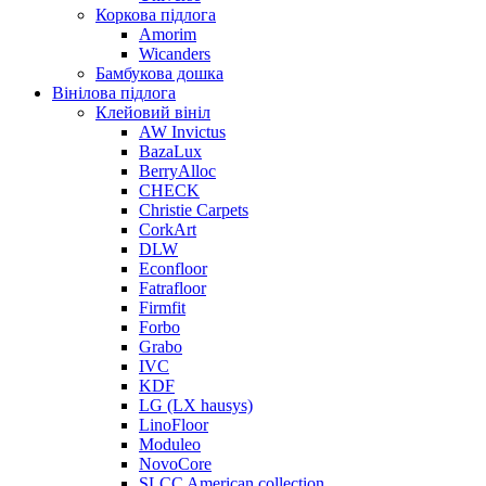
Коркова підлога
Amorim
Wicanders
Бамбукова дошка
Вінілова підлога
Клейовий вініл
AW Invictus
BazaLux
BerryAlloc
CHECK
Christie Carpets
CorkArt
DLW
Econfloor
Fatrafloor
Firmfit
Forbo
Grabo
IVC
KDF
LG (LX hausys)
LinoFloor
Moduleo
NovoCore
SLCC American collection