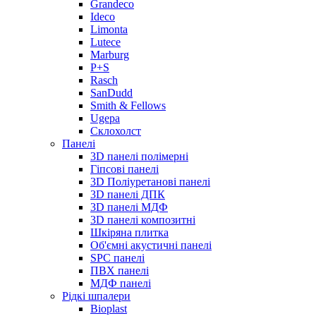
Grandeco
Ideco
Limonta
Lutece
Marburg
P+S
Rasch
SanDudd
Smith & Fellows
Ugepa
Склохолст
Панелі
3D панелі полімерні
Гіпсові панелі
3D Поліуретанові панелі
3D панелі ДПК
3D панелі МДФ
3D панелі композитні
Шкіряна плитка
Об'ємні акустичні панелі
SPC панелі
ПВХ панелі
МДФ панелі
Рідкі шпалери
Bioplast