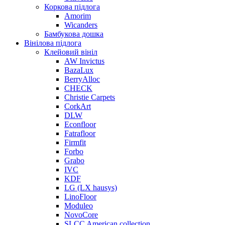
Коркова підлога
Amorim
Wicanders
Бамбукова дошка
Вінілова підлога
Клейовий вініл
AW Invictus
BazaLux
BerryAlloc
CHECK
Christie Carpets
CorkArt
DLW
Econfloor
Fatrafloor
Firmfit
Forbo
Grabo
IVC
KDF
LG (LX hausys)
LinoFloor
Moduleo
NovoCore
SLCC American collection