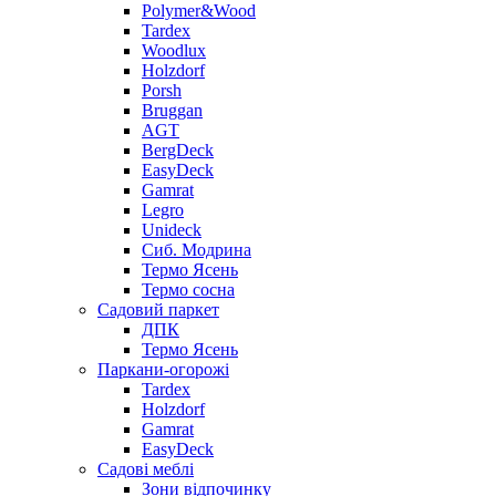
Polymer&Wood
Tardex
Woodlux
Holzdorf
Porsh
Bruggan
AGT
BergDeck
EasyDeck
Gamrat
Legro
Unideck
Сиб. Модрина
Термо Ясень
Термо сосна
Садовий паркет
ДПК
Термо Ясень
Паркани-огорожі
Tardex
Holzdorf
Gamrat
EasyDeck
Садові меблі
Зони відпочинку