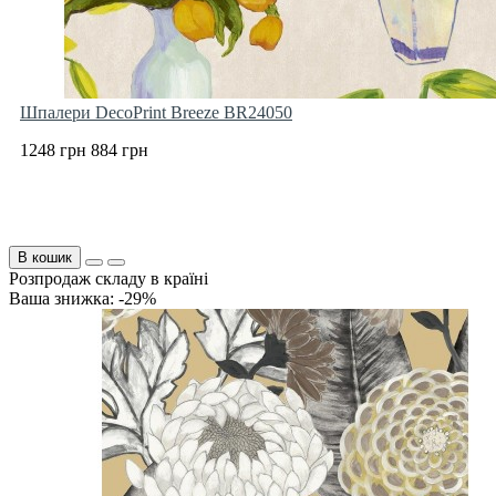
Шпалери DecoPrint Breeze BR24050
1248 грн
884 грн
В кошик
Розпродаж складу в країні
Ваша знижка: -29%