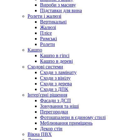
Вироби з масиву
Підставки для вина
Ролети і жалюзі
Вертикальні
Жалюзі
Плісе
Римські
Ролети
Кашпо
Кашпо в гіпсі
Кашпо в дереві
Сходові системи
Сходи з ламінату
Сходи з вінілу
Сходи з дерева
Сходи з ДПК
Інтер'єрні рішення
Фасади з ДСП
Зонування та ніші
Перегородки
Фотошпалери в єдиному стилі
Меблювання приміщень
Декор стін
Вікна ПВХ
Дошки