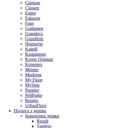
Camsun
Classen
Egger
Falquon
Faus
Gottingen
Grandeco
GrunHolz
Homwest
Kaindl
Kastamonu
Krono Original
Kronotex
Meister
Moderna
My Floor
MyStep
Parador
PeliParke
Rooms
UrbanFloor
Підлога з дерева
Інженерна дошка
Rezult
Tandem