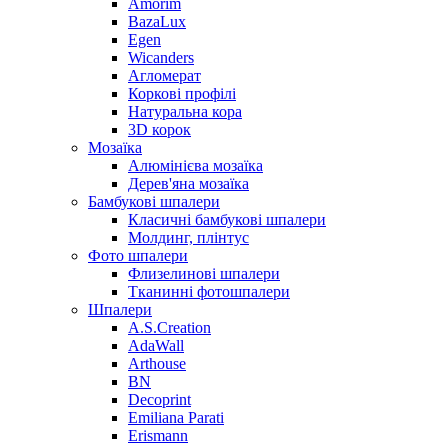
Amorim
BazaLux
Egen
Wicanders
Агломерат
Коркові профілі
Натуральна кора
3D корок
Мозаїка
Алюмінієва мозаїка
Дерев'яна мозаїка
Бамбукові шпалери
Класичні бамбукові шпалери
Молдинг, плінтус
Фото шпалери
Флизелинові шпалери
Тканинні фотошпалери
Шпалери
A.S.Creation
AdaWall
Arthouse
BN
Decoprint
Emiliana Parati
Erismann