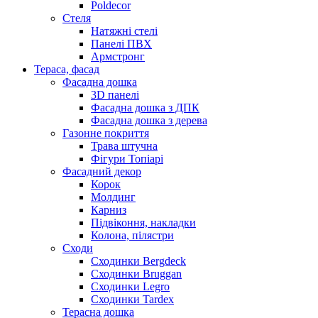
Poldecor
Стеля
Натяжні стелі
Панелі ПВХ
Армстронг
Тераса, фасад
Фасадна дошка
3D панелі
Фасадна дошка з ДПК
Фасадна дошка з дерева
Газонне покриття
Трава штучна
Фігури Топіарі
Фасадний декор
Корок
Молдинг
Карниз
Підвіконня, накладки
Колона, пілястри
Сходи
Сходинки Bergdeck
Сходинки Bruggan
Сходинки Legro
Сходинки Tardex
Терасна дошка