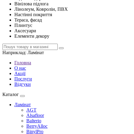
Вінілова підлога
Лінолеум, Ковролін, ПВХ
Настінні покриття
Тераса, фасад
Плинтус
Аксесуари
Елементи декору
Наприклад:
Ламінат
Головна
О нас
Акції
Послуги
Відгуки
Каталог
Ламінат
AGT
Alsafloor
Balterio
BerryAlloc
BinylPro