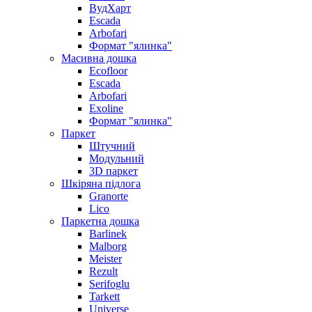
ВудХарт
Escada
Arbofari
Формат "ялинка"
Масивна дошка
Ecofloor
Escada
Arbofari
Exoline
Формат "ялинка"
Паркет
Штучний
Модульний
3D паркет
Шкіряна підлога
Granorte
Lico
Паркетна дошка
Barlinek
Malborg
Meister
Rezult
Serifoglu
Tarkett
Universe