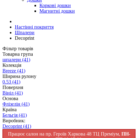
Коркові дошки
Магнитні дошки
Настінні покриття
Шпалери
Decoprint
Фільтр товарів
Товарна група
шпалери
(41)
Колекція
Breeze
(41)
Ширина рулону
0.53
(41)
Поверхня
Вініл
(41)
Основа
Флізелін
(41)
Країна
Бельгія
(41)
Виробник:
Decoprint
(41)
Працює салон на пр. Героїв Харкова 48 ТЦ Преміум,
ПН-