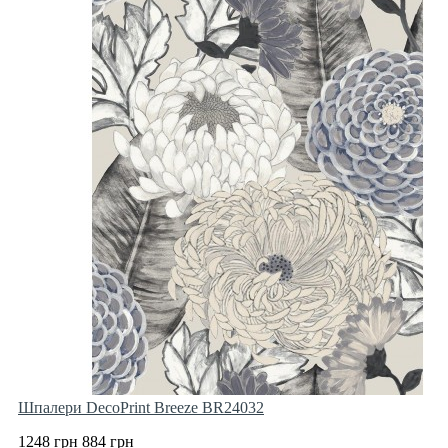
Шпалери DecoPrint Breeze BR24032
1248 грн
884 грн