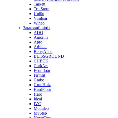
Tarkett
Tru Store
Unilin
Vinilam
Wineo
Замковий вініл
ADO
Amorim
Apro
Arbiton
BerryAlloc
BLISSGROUND
CHECK
CorkArt
Econfloor
Firmfit
Grabo
GrunHolz
HardFloor
Haro
Ideal
IVC
Moduleo
MyStep
NovoCore