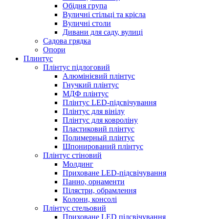
Обідня група
Вуличні стільці та крісла
Вуличні столи
Дивани для саду, вулиці
Садова грядка
Опори
Плинтус
Плінтус підлоговий
Алюмінієвий плінтус
Гнучкий плінтус
МДФ плінтус
Плінтус LED-підсвічування
Плінтус для вінілу
Плінтус для ковроліну
Пластиковий плінтус
Полимерный плінтус
Шпонирований плінтус
Плінтус стіновий
Молдинг
Приховане LED-підсвічування
Панно, орнаменти
Пілястри, обрамлення
Колони, консолі
Плінтус стельовий
Приховане LED підсвічування