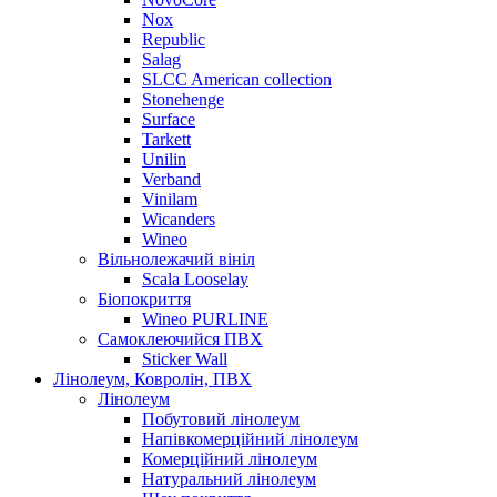
Nox
Republic
Salag
SLCC American collection
Stonehenge
Surface
Tarkett
Unilin
Verband
Vinilam
Wicanders
Wineo
Вільнолежачий вініл
Scala Looselay
Біопокриття
Wineo PURLINE
Самоклеючийся ПВХ
Sticker Wall
Лінолеум, Ковролін, ПВХ
Лінолеум
Побутовий лінолеум
Напівкомерційний лінолеум
Комерційний лінолеум
Натуральний лінолеум