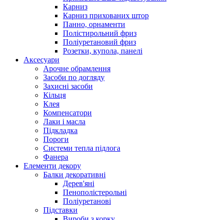
Карниз
Карниз прихованих штор
Панно, орнаменти
Полістирольний фриз
Поліуретановий фриз
Розетки, купола, панелі
Аксесуари
Арочне обрамлення
Засоби по догляду
Захисні засоби
Кільця
Клея
Компенсатори
Лаки і масла
Підкладка
Пороги
Системи тепла підлога
Фанера
Елементи декору
Балки декоративні
Дерев'яні
Пенополістерольні
Поліуретанові
Підставки
Вироби з корку