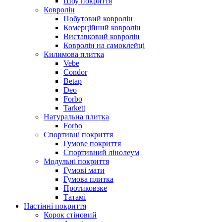
Шоу покриття
Ковролін
Побутовий ковролін
Комерційний ковролін
Виставковий ковролін
Ковролін на самоклейці
Килимова плитка
Vebe
Condor
Betap
Deo
Forbo
Tarkett
Натуральна плитка
Forbo
Спортивні покриття
Гумове покриття
Спортивний лінолеум
Модульні покриття
Гумові мати
Гумова плитка
Протиковзке
Татамі
Настінні покриття
Корок стіновий