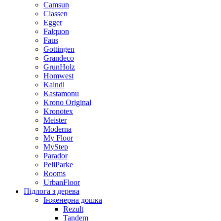
Camsun
Classen
Egger
Falquon
Faus
Gottingen
Grandeco
GrunHolz
Homwest
Kaindl
Kastamonu
Krono Original
Kronotex
Meister
Moderna
My Floor
MyStep
Parador
PeliParke
Rooms
UrbanFloor
Підлога з дерева
Інженерна дошка
Rezult
Tandem