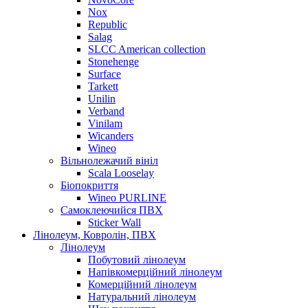
Nox
Republic
Salag
SLCC American collection
Stonehenge
Surface
Tarkett
Unilin
Verband
Vinilam
Wicanders
Wineo
Вільнолежачий вініл
Scala Looselay
Біопокриття
Wineo PURLINE
Самоклеючийся ПВХ
Sticker Wall
Лінолеум, Ковролін, ПВХ
Лінолеум
Побутовий лінолеум
Напівкомерційний лінолеум
Комерційний лінолеум
Натуральний лінолеум