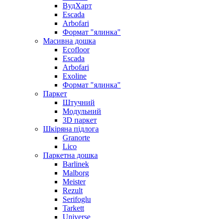
ВудХарт
Escada
Arbofari
Формат "ялинка"
Масивна дошка
Ecofloor
Escada
Arbofari
Exoline
Формат "ялинка"
Паркет
Штучний
Модульний
3D паркет
Шкіряна підлога
Granorte
Lico
Паркетна дошка
Barlinek
Malborg
Meister
Rezult
Serifoglu
Tarkett
Universe