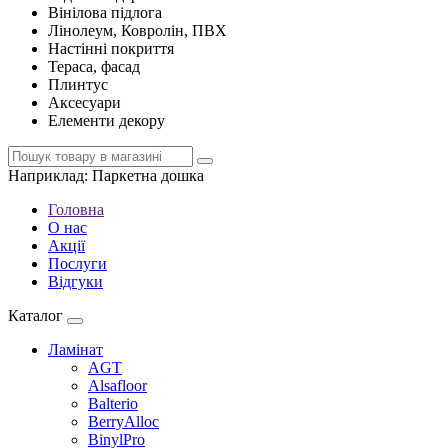
Вінілова підлога
Лінолеум, Ковролін, ПВХ
Настінні покриття
Тераса, фасад
Плинтус
Аксесуари
Елементи декору
Наприклад:
Паркетна дошка
Головна
О нас
Акції
Послуги
Відгуки
Каталог
Ламінат
AGT
Alsafloor
Balterio
BerryAlloc
BinylPro