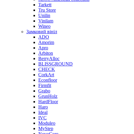
Tarkett
Tru Store
Unilin
Vinilam
Wineo
Замковий вініл
ADO
Amorim
Apro
Arbiton
BerryAlloc
BLISSGROUND
CHECK
CorkArt
Econfloor
Firmfit
Grabo
GrunHolz
HardFloor
Haro
Ideal
IVC
Moduleo
MyStep
NovoCore