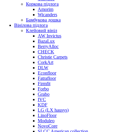
Коркова підлога
Amorim
Wicanders
Бамбукова дошка
Вінілова підлога
Клейовий вініл
AW Invictus
BazaLux
BerryAlloc
CHECK
Christie Carpets
CorkArt
DLW
Econfloor
Fatrafloor
Firmfit
Forbo
Grabo
IVC
KDF
LG (LX hausys)
LinoFloor
Moduleo
NovoCore
SLCC American collection