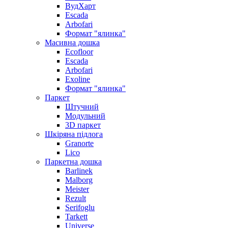
ВудХарт
Escada
Arbofari
Формат "ялинка"
Масивна дошка
Ecofloor
Escada
Arbofari
Exoline
Формат "ялинка"
Паркет
Штучний
Модульний
3D паркет
Шкіряна підлога
Granorte
Lico
Паркетна дошка
Barlinek
Malborg
Meister
Rezult
Serifoglu
Tarkett
Universe