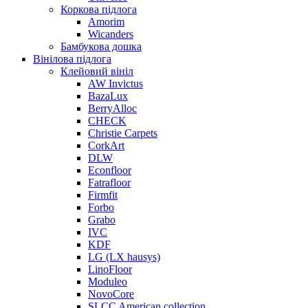
Коркова підлога
Amorim
Wicanders
Бамбукова дошка
Вінілова підлога
Клейовий вініл
AW Invictus
BazaLux
BerryAlloc
CHECK
Christie Carpets
CorkArt
DLW
Econfloor
Fatrafloor
Firmfit
Forbo
Grabo
IVC
KDF
LG (LX hausys)
LinoFloor
Moduleo
NovoCore
SLCC American collection