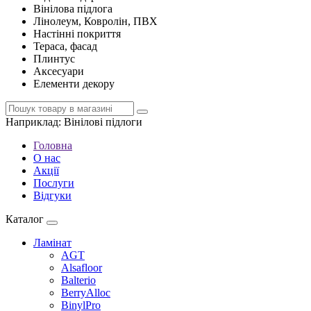
Вінілова підлога
Лінолеум, Ковролін, ПВХ
Настінні покриття
Тераса, фасад
Плинтус
Аксесуари
Елементи декору
Наприклад:
Вінілові підлоги
Головна
О нас
Акції
Послуги
Відгуки
Каталог
Ламінат
AGT
Alsafloor
Balterio
BerryAlloc
BinylPro