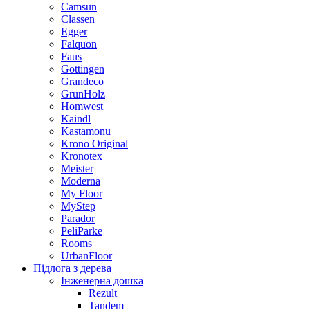
Camsun
Classen
Egger
Falquon
Faus
Gottingen
Grandeco
GrunHolz
Homwest
Kaindl
Kastamonu
Krono Original
Kronotex
Meister
Moderna
My Floor
MyStep
Parador
PeliParke
Rooms
UrbanFloor
Підлога з дерева
Інженерна дошка
Rezult
Tandem