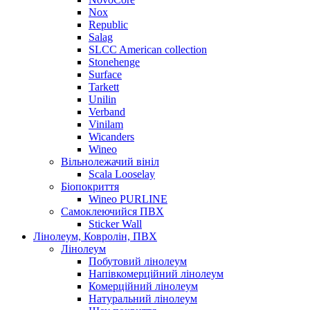
Nox
Republic
Salag
SLCC American collection
Stonehenge
Surface
Tarkett
Unilin
Verband
Vinilam
Wicanders
Wineo
Вільнолежачий вініл
Scala Looselay
Біопокриття
Wineo PURLINE
Самоклеючийся ПВХ
Sticker Wall
Лінолеум, Ковролін, ПВХ
Лінолеум
Побутовий лінолеум
Напівкомерційний лінолеум
Комерційний лінолеум
Натуральний лінолеум