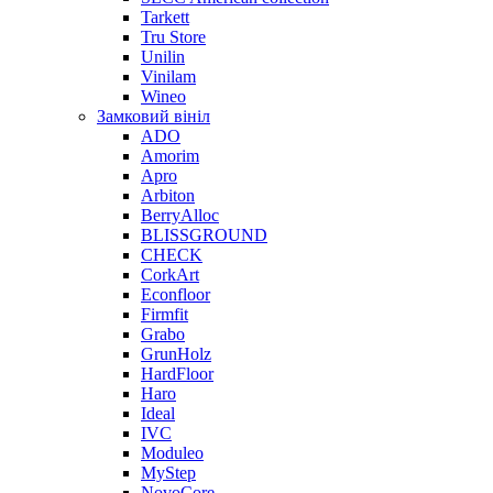
Tarkett
Tru Store
Unilin
Vinilam
Wineo
Замковий вініл
ADO
Amorim
Apro
Arbiton
BerryAlloc
BLISSGROUND
CHECK
CorkArt
Econfloor
Firmfit
Grabo
GrunHolz
HardFloor
Haro
Ideal
IVC
Moduleo
MyStep
NovoCore