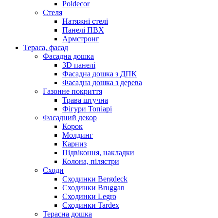
Poldecor
Стеля
Натяжні стелі
Панелі ПВХ
Армстронг
Тераса, фасад
Фасадна дошка
3D панелі
Фасадна дошка з ДПК
Фасадна дошка з дерева
Газонне покриття
Трава штучна
Фігури Топіарі
Фасадний декор
Корок
Молдинг
Карниз
Підвіконня, накладки
Колона, пілястри
Сходи
Сходинки Bergdeck
Сходинки Bruggan
Сходинки Legro
Сходинки Tardex
Терасна дошка