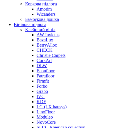
Коркова підлога
Amorim
Wicanders
Бамбукова дошка
Вінілова підлога
Клейовий вініл
AW Invictus
BazaLux
BerryAlloc
CHECK
Christie Carpets
CorkArt
DLW
Econfloor
Fatrafloor
Firmfit
Forbo
Grabo
IVC
KDF
LG (LX hausys)
LinoFloor
Moduleo
NovoCore
SLCC American collection