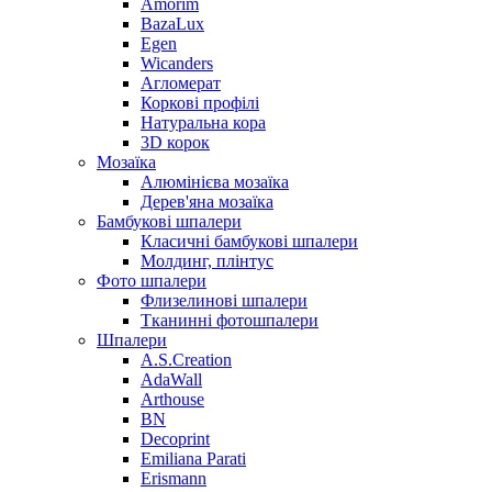
Amorim
BazaLux
Egen
Wicanders
Агломерат
Коркові профілі
Натуральна кора
3D корок
Мозаїка
Алюмінієва мозаїка
Дерев'яна мозаїка
Бамбукові шпалери
Класичні бамбукові шпалери
Молдинг, плінтус
Фото шпалери
Флизелинові шпалери
Тканинні фотошпалери
Шпалери
A.S.Creation
AdaWall
Arthouse
BN
Decoprint
Emiliana Parati
Erismann