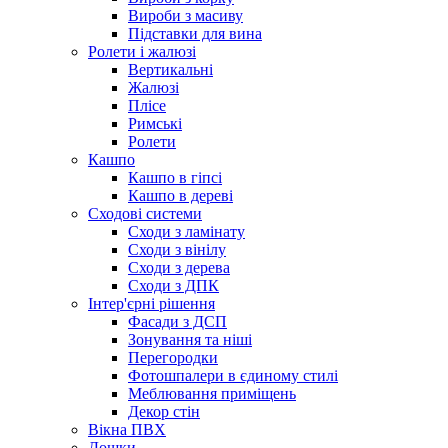
Вироби з масиву
Підставки для вина
Ролети і жалюзі
Вертикальні
Жалюзі
Плісе
Римські
Ролети
Кашпо
Кашпо в гіпсі
Кашпо в дереві
Сходові системи
Сходи з ламінату
Сходи з вінілу
Сходи з дерева
Сходи з ДПК
Інтер'єрні рішення
Фасади з ДСП
Зонування та ніші
Перегородки
Фотошпалери в єдиному стилі
Меблювання приміщень
Декор стін
Вікна ПВХ
Дошки