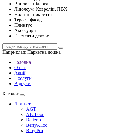
Вінілова підлога
Лінолеум, Ковролін, ПВХ
Настінні покриття
Тераса, фасад
Плинтус
Аксесуари
Елементи декору
Наприклад:
Паркетна дошка
Головна
О нас
Акції
Послуги
Відгуки
Каталог
Ламінат
AGT
Alsafloor
Balterio
BerryAlloc
BinylPro