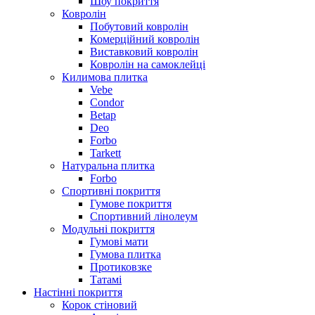
Шоу покриття
Ковролін
Побутовий ковролін
Комерційний ковролін
Виставковий ковролін
Ковролін на самоклейці
Килимова плитка
Vebe
Condor
Betap
Deo
Forbo
Tarkett
Натуральна плитка
Forbo
Спортивні покриття
Гумове покриття
Спортивний лінолеум
Модульні покриття
Гумові мати
Гумова плитка
Протиковзке
Татамі
Настінні покриття
Корок стіновий