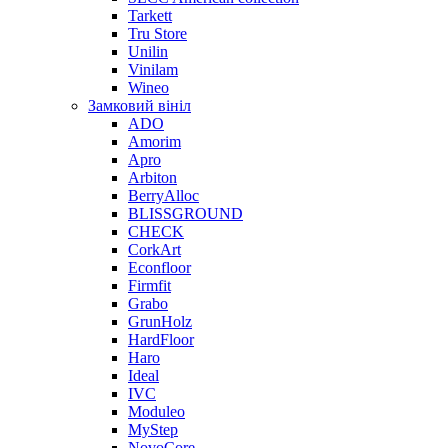
Tarkett
Tru Store
Unilin
Vinilam
Wineo
Замковий вініл
ADO
Amorim
Apro
Arbiton
BerryAlloc
BLISSGROUND
CHECK
CorkArt
Econfloor
Firmfit
Grabo
GrunHolz
HardFloor
Haro
Ideal
IVC
Moduleo
MyStep
NovoCore