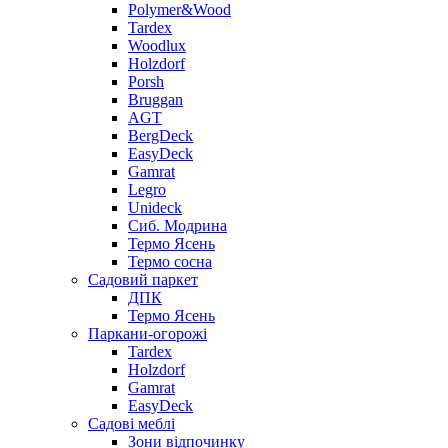
Polymer&Wood
Tardex
Woodlux
Holzdorf
Porsh
Bruggan
AGT
BergDeck
EasyDeck
Gamrat
Legro
Unideck
Сиб. Модрина
Термо Ясень
Термо сосна
Садовий паркет
ДПК
Термо Ясень
Паркани-огорожі
Tardex
Holzdorf
Gamrat
EasyDeck
Садові меблі
Зони відпочинку