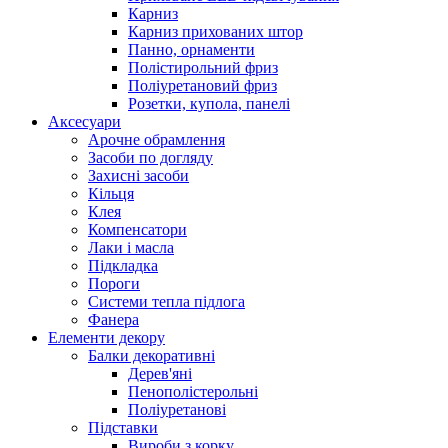
Карниз
Карниз прихованих штор
Панно, орнаменти
Полістирольний фриз
Поліуретановий фриз
Розетки, купола, панелі
Аксесуари
Арочне обрамлення
Засоби по догляду
Захисні засоби
Кільця
Клея
Компенсатори
Лаки і масла
Підкладка
Пороги
Системи тепла підлога
Фанера
Елементи декору
Балки декоративні
Дерев'яні
Пенополістерольні
Поліуретанові
Підставки
Вироби з корку