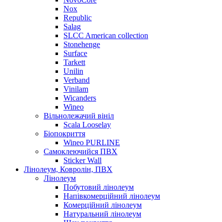
Nox
Republic
Salag
SLCC American collection
Stonehenge
Surface
Tarkett
Unilin
Verband
Vinilam
Wicanders
Wineo
Вільнолежачий вініл
Scala Looselay
Біопокриття
Wineo PURLINE
Самоклеючийся ПВХ
Sticker Wall
Лінолеум, Ковролін, ПВХ
Лінолеум
Побутовий лінолеум
Напівкомерційний лінолеум
Комерційний лінолеум
Натуральний лінолеум