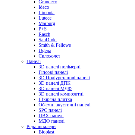
Grandeco
Ideco
Limonta
Lutece
Marburg
P+S
Rasch
SanDudd
Smith & Fellows
Ugepa
Склохолст
Панелі
3D панелі полімерні
Гіпсові панелі
3D Поліуретанові панелі
3D панелі ДПК
3D панелі МДФ
3D панелі композитні
Шкіряна плитка
Об'ємні акустичні панелі
SPC панелі
ПВХ панелі
МДФ панелі
Рідкі шпалери
Bioplast