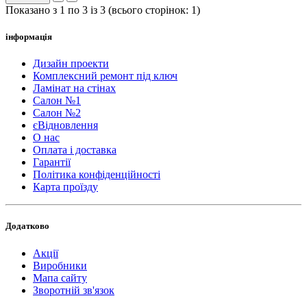
Показано з 1 по 3 із 3 (всього сторінок: 1)
інформація
Дизайн проекти
Комплексний ремонт під ключ
Ламінат на стінах
Салон №1
Салон №2
єВідновлення
О нас
Оплата і доставка
Гарантії
Політика конфіденційності
Карта проїзду
Додатково
Акції
Виробники
Мапа сайту
Зворотній зв'язок