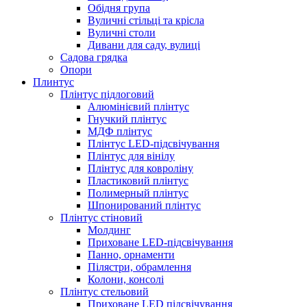
Обідня група
Вуличні стільці та крісла
Вуличні столи
Дивани для саду, вулиці
Садова грядка
Опори
Плинтус
Плінтус підлоговий
Алюмінієвий плінтус
Гнучкий плінтус
МДФ плінтус
Плінтус LED-підсвічування
Плінтус для вінілу
Плінтус для ковроліну
Пластиковий плінтус
Полимерный плінтус
Шпонирований плінтус
Плінтус стіновий
Молдинг
Приховане LED-підсвічування
Панно, орнаменти
Пілястри, обрамлення
Колони, консолі
Плінтус стельовий
Приховане LED підсвічування