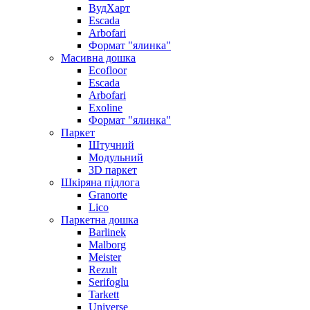
ВудХарт
Escada
Arbofari
Формат "ялинка"
Масивна дошка
Ecofloor
Escada
Arbofari
Exoline
Формат "ялинка"
Паркет
Штучний
Модульний
3D паркет
Шкіряна підлога
Granorte
Lico
Паркетна дошка
Barlinek
Malborg
Meister
Rezult
Serifoglu
Tarkett
Universe