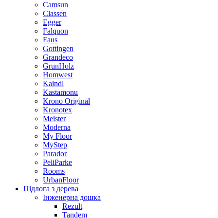
Camsun
Classen
Egger
Falquon
Faus
Gottingen
Grandeco
GrunHolz
Homwest
Kaindl
Kastamonu
Krono Original
Kronotex
Meister
Moderna
My Floor
MyStep
Parador
PeliParke
Rooms
UrbanFloor
Підлога з дерева
Інженерна дошка
Rezult
Tandem