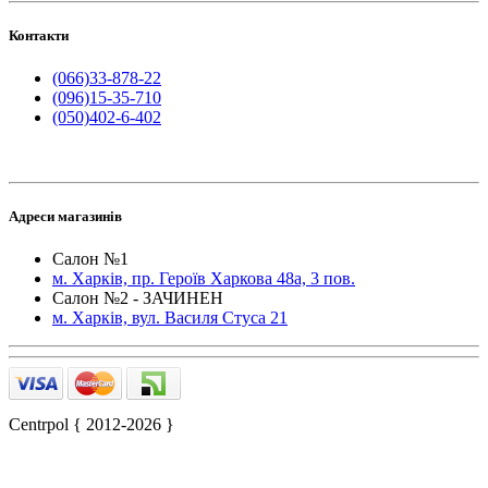
Контакти
(066)33-878-22
(096)15-35-710
(050)402-6-402
Адреси магазинів
Салон №1
м. Харків, пр. Героїв Харкова 48а, 3 пов.
Салон №2 - ЗАЧИНЕН
м. Харків, вул. Василя Стуса 21
Centrpol { 2012-2026 }