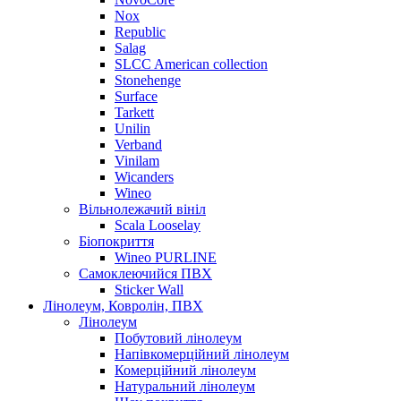
Nox
Republic
Salag
SLCC American collection
Stonehenge
Surface
Tarkett
Unilin
Verband
Vinilam
Wicanders
Wineo
Вільнолежачий вініл
Scala Looselay
Біопокриття
Wineo PURLINE
Самоклеючийся ПВХ
Sticker Wall
Лінолеум, Ковролін, ПВХ
Лінолеум
Побутовий лінолеум
Напівкомерційний лінолеум
Комерційний лінолеум
Натуральний лінолеум