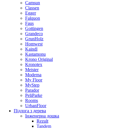
Camsun
Classen
Egger
Falquon
Faus
Gottingen
Grandeco
GrunHolz
Homwest
Kaindl
Kastamonu
Krono Original
Kronotex
Meister
Moderna
My Floor
MyStep
Parador
PeliParke
Rooms
UrbanFloor
Підлога з дерева
Інженерна дошка
Rezult
Tandem