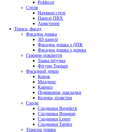
Poldecor
Стеля
Натяжні стелі
Панелі ПВХ
Армстронг
Тераса, фасад
Фасадна дошка
3D панелі
Фасадна дошка з ДПК
Фасадна дошка з дерева
Газонне покриття
Трава штучна
Фігури Топіарі
Фасадний декор
Корок
Молдинг
Карниз
Підвіконня, накладки
Колона, пілястри
Сходи
Сходинки Bergdeck
Сходинки Bruggan
Сходинки Legro
Сходинки Tardex
Терасна дошка