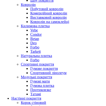
Шоу покриття
Ковролін
Побутовий ковролін
Комерційний ковролін
Виставковий ковролін
Ковролін на самоклейці
Килимова плитка
Vebe
Condor
Betap
Deo
Forbo
Tarkett
Натуральна плитка
Forbo
Спортивні покриття
Гумове покриття
Спортивний лінолеум
Модульні покриття
Гумові мати
Гумова плитка
Протиковзке
Татамі
Настінні покриття
Корок стіновий