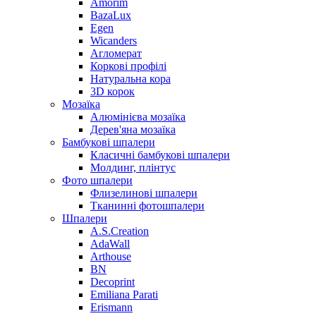
Amorim
BazaLux
Egen
Wicanders
Агломерат
Коркові профілі
Натуральна кора
3D корок
Мозаїка
Алюмінієва мозаїка
Дерев'яна мозаїка
Бамбукові шпалери
Класичні бамбукові шпалери
Молдинг, плінтус
Фото шпалери
Флизелинові шпалери
Тканинні фотошпалери
Шпалери
A.S.Creation
AdaWall
Arthouse
BN
Decoprint
Emiliana Parati
Erismann