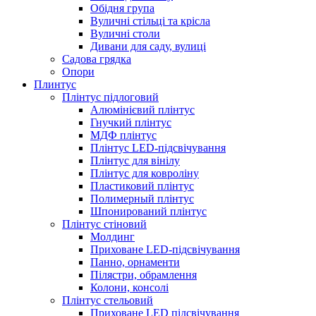
Обідня група
Вуличні стільці та крісла
Вуличні столи
Дивани для саду, вулиці
Садова грядка
Опори
Плинтус
Плінтус підлоговий
Алюмінієвий плінтус
Гнучкий плінтус
МДФ плінтус
Плінтус LED-підсвічування
Плінтус для вінілу
Плінтус для ковроліну
Пластиковий плінтус
Полимерный плінтус
Шпонирований плінтус
Плінтус стіновий
Молдинг
Приховане LED-підсвічування
Панно, орнаменти
Пілястри, обрамлення
Колони, консолі
Плінтус стельовий
Приховане LED підсвічування