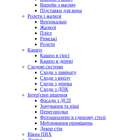
Вироби з масиву
Підставки для вина
Ролети і жалюзі
Вертикальні
Жалюзі
Плісе
Римські
Ролети
Кашпо
Кашпо в гіпсі
Кашпо в дереві
Сходові системи
Сходи з ламінату
Сходи з вінілу
Сходи з дерева
Сходи з ДПК
Інтер'єрні рішення
Фасади з ДСП
Зонування та ніші
Перегородки
Фотошпалери в єдиному стилі
Меблювання приміщень
Декор стін
Вікна ПВХ
Дошки