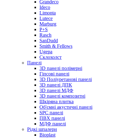
Grandeco
Ideco
Limonta
Lutece
Marburg
P+S
Rasch
SanDudd
Smith & Fellows
Ugepa
Склохолст
Панелі
3D панелі полімерні
Гіпсові панелі
3D Поліуретанові панелі
3D панелі ДПК
3D панелі МДФ
3D панелі композитні
Шкіряна плитка
Об'ємні акустичні панелі
SPC панелі
ПВХ панелі
МДФ панелі
Рідкі шпалери
Bioplast