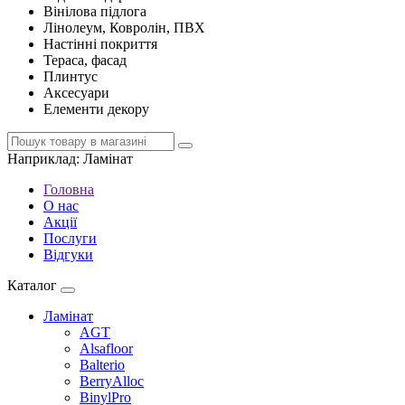
Вінілова підлога
Лінолеум, Ковролін, ПВХ
Настінні покриття
Тераса, фасад
Плинтус
Аксесуари
Елементи декору
Наприклад:
Ламінат
Головна
О нас
Акції
Послуги
Відгуки
Каталог
Ламінат
AGT
Alsafloor
Balterio
BerryAlloc
BinylPro