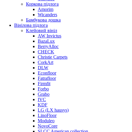
Коркова підлога
Amorim
Wicanders
Бамбукова дошка
Вінілова підлога
Клейовий вініл
AW Invictus
BazaLux
BerryAlloc
CHECK
Christie Carpets
CorkArt
DLW
Econfloor
Fatrafloor
Firmfit
Forbo
Grabo
IVC
KDF
LG (LX hausys)
LinoFloor
Moduleo
NovoCore
SLCC American collection