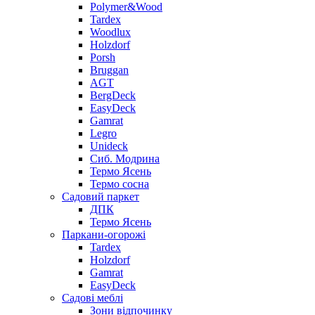
Polymer&Wood
Tardex
Woodlux
Holzdorf
Porsh
Bruggan
AGT
BergDeck
EasyDeck
Gamrat
Legro
Unideck
Сиб. Модрина
Термо Ясень
Термо сосна
Садовий паркет
ДПК
Термо Ясень
Паркани-огорожі
Tardex
Holzdorf
Gamrat
EasyDeck
Садові меблі
Зони відпочинку