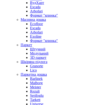
ВудХарт
Escada
Arbofari
Формат "ялинка"
Масивна дошка
Ecofloor
Escada
Arbofari
Exoline
Формат "ялинка"
Паркет
Штучний
Модульний
3D паркет
Шкіряна підлога
Granorte
Lico
Паркетна дошка
Barlinek
Malborg
Meister
Rezult
Serifoglu
Tarkett
Universe