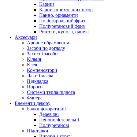
Карниз
Карниз прихованих штор
Панно, орнаменти
Полістирольний фриз
Поліуретановий фриз
Розетки, купола, панелі
Аксесуари
Арочне обрамлення
Засоби по догляду
Захисні засоби
Кільця
Клея
Компенсатори
Лаки і масла
Підкладка
Пороги
Системи тепла підлога
Фанера
Елементи декору
Балки декоративні
Дерев'яні
Пенополістерольні
Поліуретанові
Підставки
Вироби з корку