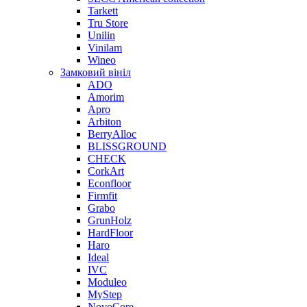
Tarkett
Tru Store
Unilin
Vinilam
Wineo
Замковий вініл
ADO
Amorim
Apro
Arbiton
BerryAlloc
BLISSGROUND
CHECK
CorkArt
Econfloor
Firmfit
Grabo
GrunHolz
HardFloor
Haro
Ideal
IVC
Moduleo
MyStep
NovoCore