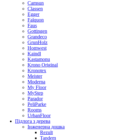
Camsun
Classen
Egger
Falquon
Faus
Gottingen
Grandeco
GrunHolz
Homwest
Kaindl
Kastamonu
Krono Original
Kronotex
Meister
Moderna
My Floor
MyStep
Parador
PeliParke
Rooms
UrbanFloor
Підлога з дерева
Інженерна дошка
Rezult
Tandem