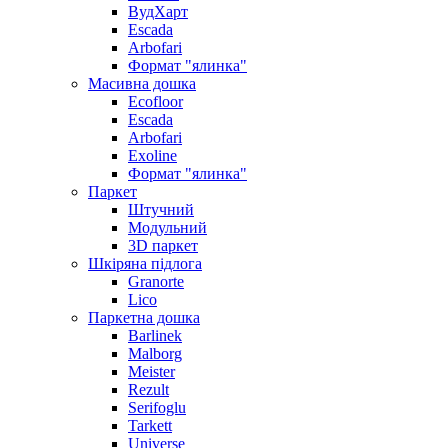
ВудХарт
Escada
Arbofari
Формат "ялинка"
Масивна дошка
Ecofloor
Escada
Arbofari
Exoline
Формат "ялинка"
Паркет
Штучний
Модульний
3D паркет
Шкіряна підлога
Granorte
Lico
Паркетна дошка
Barlinek
Malborg
Meister
Rezult
Serifoglu
Tarkett
Universe