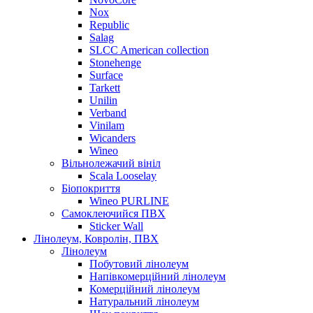
Nox
Republic
Salag
SLCC American collection
Stonehenge
Surface
Tarkett
Unilin
Verband
Vinilam
Wicanders
Wineo
Вільнолежачий вініл
Scala Looselay
Біопокриття
Wineo PURLINE
Самоклеючийся ПВХ
Sticker Wall
Лінолеум, Ковролін, ПВХ
Лінолеум
Побутовий лінолеум
Напівкомерційний лінолеум
Комерційний лінолеум
Натуральний лінолеум