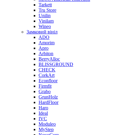
Tarkett
Tru Store
Unilin
Vinilam
Wineo
Замковий вініл
ADO
Amorim
Apro
Arbiton
BerryAlloc
BLISSGROUND
CHECK
CorkArt
Econfloor
Firmfit
Grabo
GrunHolz
HardFloor
Haro
Ideal
IVC
Moduleo
MyStep
NovoCore