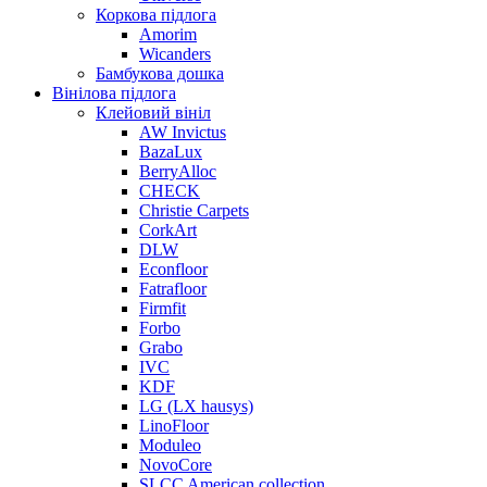
Коркова підлога
Amorim
Wicanders
Бамбукова дошка
Вінілова підлога
Клейовий вініл
AW Invictus
BazaLux
BerryAlloc
CHECK
Christie Carpets
CorkArt
DLW
Econfloor
Fatrafloor
Firmfit
Forbo
Grabo
IVC
KDF
LG (LX hausys)
LinoFloor
Moduleo
NovoCore
SLCC American collection