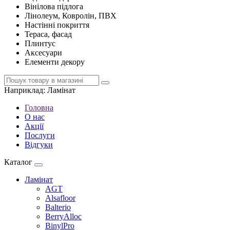
Вінілова підлога
Лінолеум, Ковролін, ПВХ
Настінні покриття
Тераса, фасад
Плинтус
Аксесуари
Елементи декору
Наприклад:
Ламінат
Головна
О нас
Акції
Послуги
Відгуки
Каталог
Ламінат
AGT
Alsafloor
Balterio
BerryAlloc
BinylPro