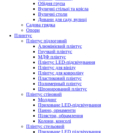
Обідня група
Вуличні стільці та крісла
Вуличні столи
Дивани для саду, вулиці
Садова грядка
Опори
Плинтус
Плінтус підлоговий
Алюмінієвий плінтус
Гнучкий плінтус
МДФ плінтус
Плінтус LED-підсвічування
Плінтус для вінілу
Плінтус для ковроліну
Пластиковий плінтус
Полимерный плінтус
Шпонирований плінтус
Плінтус стіновий
Молдинг
Приховане LED-підсвічування
Панно, орнаменти
Пілястри, обрамлення
Колони, консолі
Плінтус стельовий
Приховане LED підсвічування