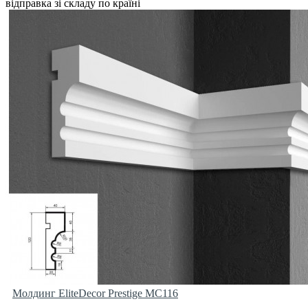
відправка зі складу по країні
Молдинг EliteDecor Prestige MC116