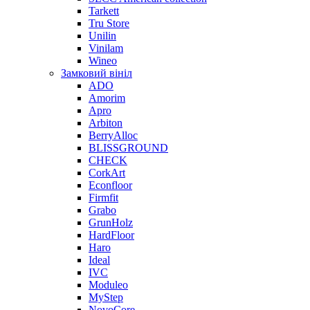
Tarkett
Tru Store
Unilin
Vinilam
Wineo
Замковий вініл
ADO
Amorim
Apro
Arbiton
BerryAlloc
BLISSGROUND
CHECK
CorkArt
Econfloor
Firmfit
Grabo
GrunHolz
HardFloor
Haro
Ideal
IVC
Moduleo
MyStep
NovoCore