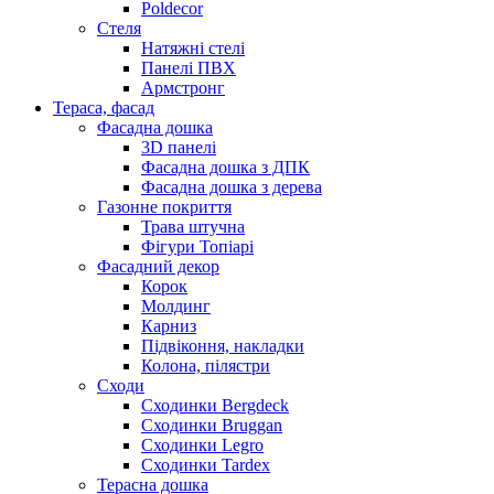
Poldecor
Стеля
Натяжні стелі
Панелі ПВХ
Армстронг
Тераса, фасад
Фасадна дошка
3D панелі
Фасадна дошка з ДПК
Фасадна дошка з дерева
Газонне покриття
Трава штучна
Фігури Топіарі
Фасадний декор
Корок
Молдинг
Карниз
Підвіконня, накладки
Колона, пілястри
Сходи
Сходинки Bergdeck
Сходинки Bruggan
Сходинки Legro
Сходинки Tardex
Терасна дошка