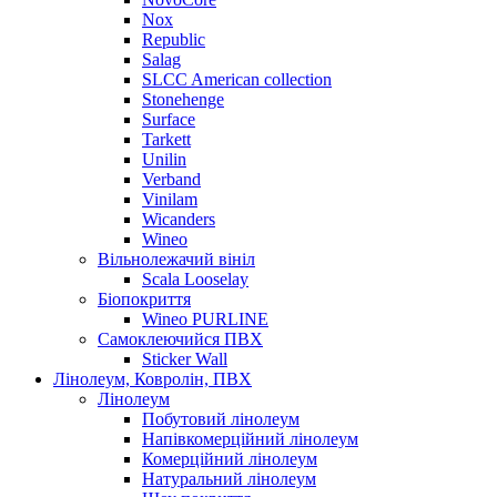
Nox
Republic
Salag
SLCC American collection
Stonehenge
Surface
Tarkett
Unilin
Verband
Vinilam
Wicanders
Wineo
Вільнолежачий вініл
Scala Looselay
Біопокриття
Wineo PURLINE
Самоклеючийся ПВХ
Sticker Wall
Лінолеум, Ковролін, ПВХ
Лінолеум
Побутовий лінолеум
Напівкомерційний лінолеум
Комерційний лінолеум
Натуральний лінолеум