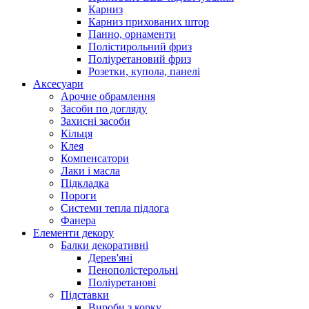
Карниз
Карниз прихованих штор
Панно, орнаменти
Полістирольний фриз
Поліуретановий фриз
Розетки, купола, панелі
Аксесуари
Арочне обрамлення
Засоби по догляду
Захисні засоби
Кільця
Клея
Компенсатори
Лаки і масла
Підкладка
Пороги
Системи тепла підлога
Фанера
Елементи декору
Балки декоративні
Дерев'яні
Пенополістерольні
Поліуретанові
Підставки
Вироби з корку