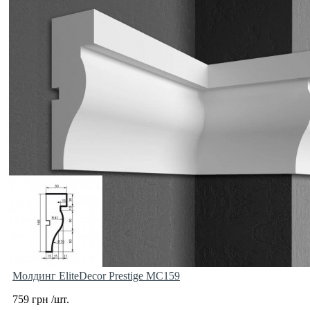
Молдинг EliteDecor Prestige MC159
759 грн /шт.