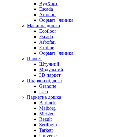
ВудХарт
Escada
Arbofari
Формат "ялинка"
Масивна дошка
Ecofloor
Escada
Arbofari
Exoline
Формат "ялинка"
Паркет
Штучний
Модульний
3D паркет
Шкіряна підлога
Granorte
Lico
Паркетна дошка
Barlinek
Malborg
Meister
Rezult
Serifoglu
Tarkett
Universe