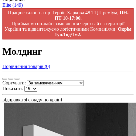
Elite
(149)
Працює салон на пр. Героїв Харкова 48 ТЦ Преміум,
ПН-
ПТ 10-17:00.
Приймаємо он-лайн замовлення через сайт з території
України та відвантажуємо логістичними Компаніями.
Окрім
1уп/1од/1м2.
Молдинг
Порівняння товарів (0)
Сортувати:
Показати:
відправка зі складу по країні