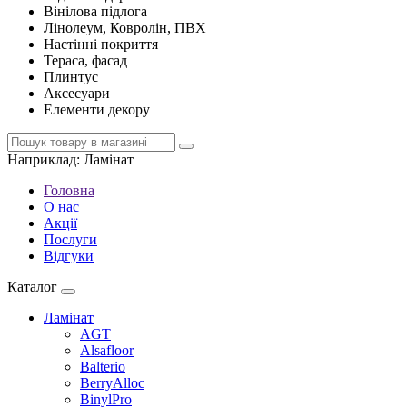
Вінілова підлога
Лінолеум, Ковролін, ПВХ
Настінні покриття
Тераса, фасад
Плинтус
Аксесуари
Елементи декору
Наприклад:
Ламінат
Головна
О нас
Акції
Послуги
Відгуки
Каталог
Ламінат
AGT
Alsafloor
Balterio
BerryAlloc
BinylPro