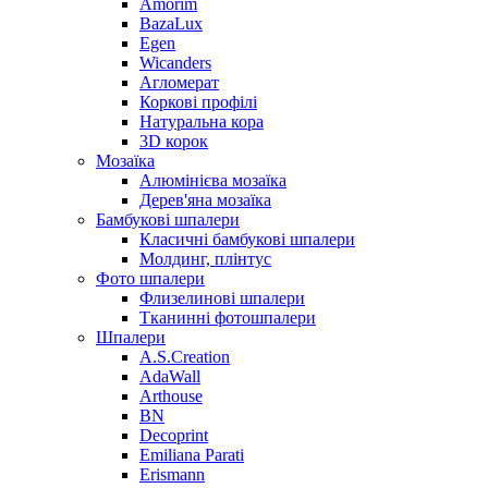
Amorim
BazaLux
Egen
Wicanders
Агломерат
Коркові профілі
Натуральна кора
3D корок
Мозаїка
Алюмінієва мозаїка
Дерев'яна мозаїка
Бамбукові шпалери
Класичні бамбукові шпалери
Молдинг, плінтус
Фото шпалери
Флизелинові шпалери
Тканинні фотошпалери
Шпалери
A.S.Creation
AdaWall
Arthouse
BN
Decoprint
Emiliana Parati
Erismann