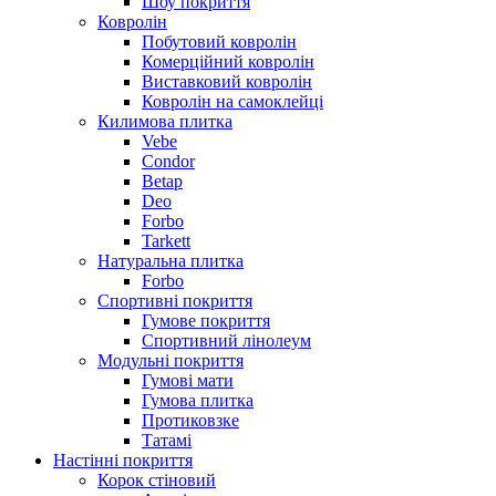
Шоу покриття
Ковролін
Побутовий ковролін
Комерційний ковролін
Виставковий ковролін
Ковролін на самоклейці
Килимова плитка
Vebe
Condor
Betap
Deo
Forbo
Tarkett
Натуральна плитка
Forbo
Спортивні покриття
Гумове покриття
Спортивний лінолеум
Модульні покриття
Гумові мати
Гумова плитка
Протиковзке
Татамі
Настінні покриття
Корок стіновий