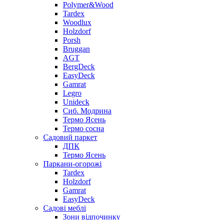
Polymer&Wood
Tardex
Woodlux
Holzdorf
Porsh
Bruggan
AGT
BergDeck
EasyDeck
Gamrat
Legro
Unideck
Сиб. Модрина
Термо Ясень
Термо сосна
Садовий паркет
ДПК
Термо Ясень
Паркани-огорожі
Tardex
Holzdorf
Gamrat
EasyDeck
Садові меблі
Зони відпочинку