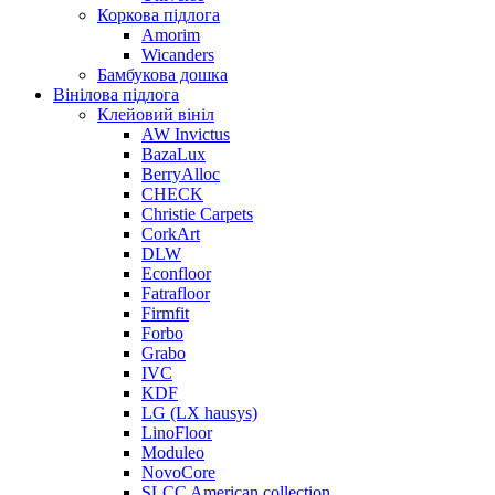
Коркова підлога
Amorim
Wicanders
Бамбукова дошка
Вінілова підлога
Клейовий вініл
AW Invictus
BazaLux
BerryAlloc
CHECK
Christie Carpets
CorkArt
DLW
Econfloor
Fatrafloor
Firmfit
Forbo
Grabo
IVC
KDF
LG (LX hausys)
LinoFloor
Moduleo
NovoCore
SLCC American collection