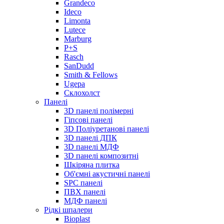
Grandeco
Ideco
Limonta
Lutece
Marburg
P+S
Rasch
SanDudd
Smith & Fellows
Ugepa
Склохолст
Панелі
3D панелі полімерні
Гіпсові панелі
3D Поліуретанові панелі
3D панелі ДПК
3D панелі МДФ
3D панелі композитні
Шкіряна плитка
Об'ємні акустичні панелі
SPC панелі
ПВХ панелі
МДФ панелі
Рідкі шпалери
Bioplast