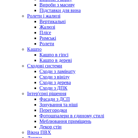
Вироби з масиву
Підставки для вина
Ролети і жалюзі
Вертикальні
Жалюзі
Плісе
Римські
Ролети
Кашпо
Кашпо в гіпсі
Кашпо в дереві
Сходові системи
Сходи з ламінату
Сходи з вінілу
Сходи з дерева
Сходи з ДПК
Інтер'єрні рішення
Фасади з ДСП
Зонування та ніші
Перегородки
Фотошпалери в єдиному стилі
Меблювання приміщень
Декор стін
Вікна ПВХ
Дошки