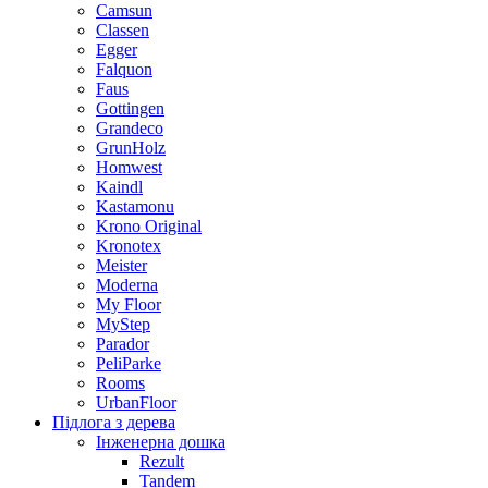
Camsun
Classen
Egger
Falquon
Faus
Gottingen
Grandeco
GrunHolz
Homwest
Kaindl
Kastamonu
Krono Original
Kronotex
Meister
Moderna
My Floor
MyStep
Parador
PeliParke
Rooms
UrbanFloor
Підлога з дерева
Інженерна дошка
Rezult
Tandem