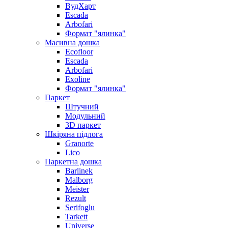
ВудХарт
Escada
Arbofari
Формат "ялинка"
Масивна дошка
Ecofloor
Escada
Arbofari
Exoline
Формат "ялинка"
Паркет
Штучний
Модульний
3D паркет
Шкіряна підлога
Granorte
Lico
Паркетна дошка
Barlinek
Malborg
Meister
Rezult
Serifoglu
Tarkett
Universe