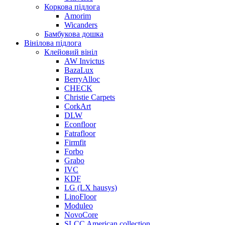
Коркова підлога
Amorim
Wicanders
Бамбукова дошка
Вінілова підлога
Клейовий вініл
AW Invictus
BazaLux
BerryAlloc
CHECK
Christie Carpets
CorkArt
DLW
Econfloor
Fatrafloor
Firmfit
Forbo
Grabo
IVC
KDF
LG (LX hausys)
LinoFloor
Moduleo
NovoCore
SLCC American collection