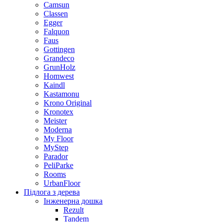
Camsun
Classen
Egger
Falquon
Faus
Gottingen
Grandeco
GrunHolz
Homwest
Kaindl
Kastamonu
Krono Original
Kronotex
Meister
Moderna
My Floor
MyStep
Parador
PeliParke
Rooms
UrbanFloor
Підлога з дерева
Інженерна дошка
Rezult
Tandem