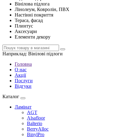
Вінілова підлога
Лінолеум, Ковролін, ПВХ
Настінні покриття
Тераса, фасад
Плинтус
Аксесуари
Елементи декору
Наприклад:
Вінілові підлоги
Головна
О нас
Акції
Послуги
Відгуки
Каталог
Ламінат
AGT
Alsafloor
Balterio
BerryAlloc
BinylPro