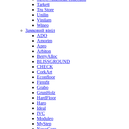
Tarkett
Tru Store
Unilin
Vinilam
Wineo
Замковий вініл
ADO
Amorim
Apro
Arbiton
BerryAlloc
BLISSGROUND
CHECK
CorkArt
Econfloor
Firmfit
Grabo
GrunHolz
HardFloor
Haro
Ideal
IVC
Moduleo
MyStep
NovoCore