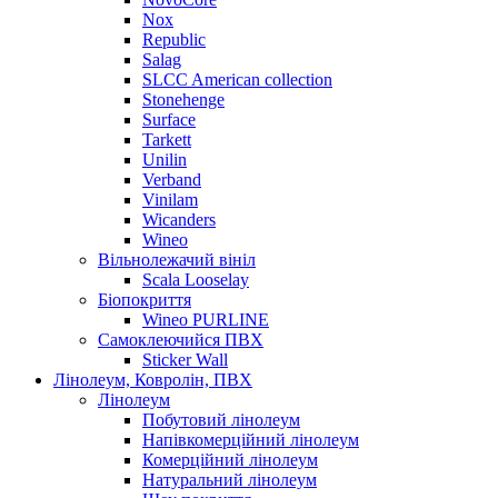
Nox
Republic
Salag
SLCC American collection
Stonehenge
Surface
Tarkett
Unilin
Verband
Vinilam
Wicanders
Wineo
Вільнолежачий вініл
Scala Looselay
Біопокриття
Wineo PURLINE
Самоклеючийся ПВХ
Sticker Wall
Лінолеум, Ковролін, ПВХ
Лінолеум
Побутовий лінолеум
Напівкомерційний лінолеум
Комерційний лінолеум
Натуральний лінолеум