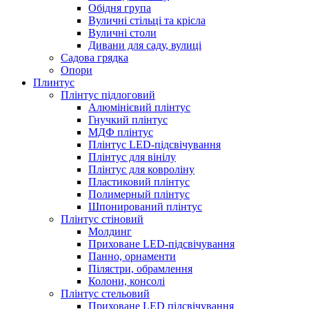
Обідня група
Вуличні стільці та крісла
Вуличні столи
Дивани для саду, вулиці
Садова грядка
Опори
Плинтус
Плінтус підлоговий
Алюмінієвий плінтус
Гнучкий плінтус
МДФ плінтус
Плінтус LED-підсвічування
Плінтус для вінілу
Плінтус для ковроліну
Пластиковий плінтус
Полимерный плінтус
Шпонирований плінтус
Плінтус стіновий
Молдинг
Приховане LED-підсвічування
Панно, орнаменти
Пілястри, обрамлення
Колони, консолі
Плінтус стельовий
Приховане LED підсвічування