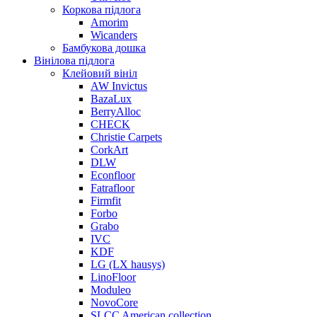
Коркова підлога
Amorim
Wicanders
Бамбукова дошка
Вінілова підлога
Клейовий вініл
AW Invictus
BazaLux
BerryAlloc
CHECK
Christie Carpets
CorkArt
DLW
Econfloor
Fatrafloor
Firmfit
Forbo
Grabo
IVC
KDF
LG (LX hausys)
LinoFloor
Moduleo
NovoCore
SLCC American collection