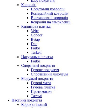
Шоу покриття
Ковролін
Побутовий ковролін
Комерційний ковролін
Виставковий ковролін
Ковролін на самоклейці
Килимова плитка
Vebe
Condor
Betap
Deo
Forbo
Tarkett
Натуральна плитка
Forbo
Спортивні покриття
Гумове покриття
Спортивний лінолеум
Модульні покриття
Гумові мати
Гумова плитка
Протиковзке
Татамі
Настінні покриття
Корок стіновий