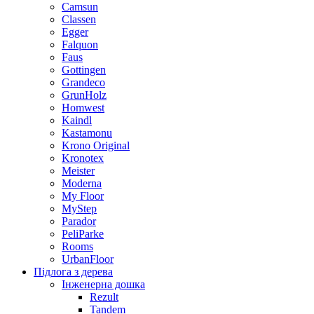
Camsun
Classen
Egger
Falquon
Faus
Gottingen
Grandeco
GrunHolz
Homwest
Kaindl
Kastamonu
Krono Original
Kronotex
Meister
Moderna
My Floor
MyStep
Parador
PeliParke
Rooms
UrbanFloor
Підлога з дерева
Інженерна дошка
Rezult
Tandem