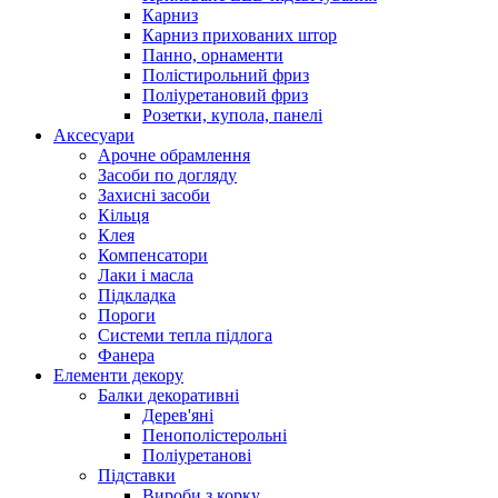
Карниз
Карниз прихованих штор
Панно, орнаменти
Полістирольний фриз
Поліуретановий фриз
Розетки, купола, панелі
Аксесуари
Арочне обрамлення
Засоби по догляду
Захисні засоби
Кільця
Клея
Компенсатори
Лаки і масла
Підкладка
Пороги
Системи тепла підлога
Фанера
Елементи декору
Балки декоративні
Дерев'яні
Пенополістерольні
Поліуретанові
Підставки
Вироби з корку