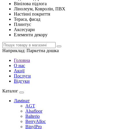
Вінілова підлога
Лінолеум, Ковролін, ПВХ
Настінні покриття
Тераса, фасад
Плинтус
Аксесуари
Елементи декору
Наприклад:
Паркетна дошка
Головна
О нас
Акції
Послуги
Відгуки
Каталог
Ламінат
AGT
Alsafloor
Balterio
BerryAlloc
BinylPro