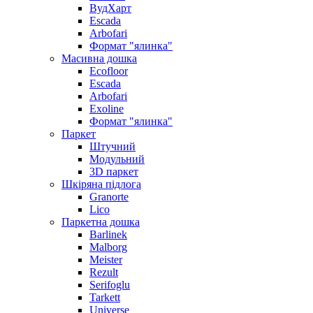
ВудХарт
Escada
Arbofari
Формат "ялинка"
Масивна дошка
Ecofloor
Escada
Arbofari
Exoline
Формат "ялинка"
Паркет
Штучний
Модульний
3D паркет
Шкіряна підлога
Granorte
Lico
Паркетна дошка
Barlinek
Malborg
Meister
Rezult
Serifoglu
Tarkett
Universe