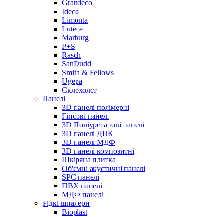
Grandeco
Ideco
Limonta
Lutece
Marburg
P+S
Rasch
SanDudd
Smith & Fellows
Ugepa
Склохолст
Панелі
3D панелі полімерні
Гіпсові панелі
3D Поліуретанові панелі
3D панелі ДПК
3D панелі МДФ
3D панелі композитні
Шкіряна плитка
Об'ємні акустичні панелі
SPC панелі
ПВХ панелі
МДФ панелі
Рідкі шпалери
Bioplast