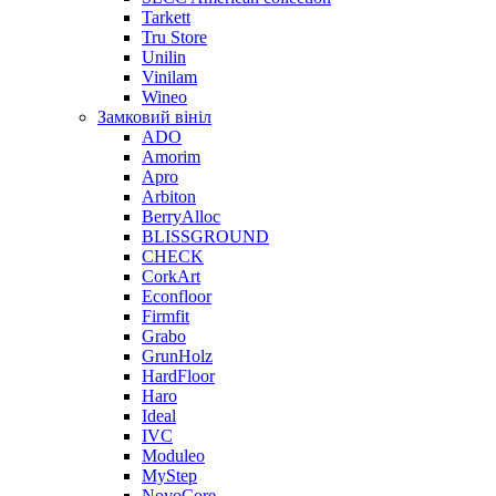
Tarkett
Tru Store
Unilin
Vinilam
Wineo
Замковий вініл
ADO
Amorim
Apro
Arbiton
BerryAlloc
BLISSGROUND
CHECK
CorkArt
Econfloor
Firmfit
Grabo
GrunHolz
HardFloor
Haro
Ideal
IVC
Moduleo
MyStep
NovoCore