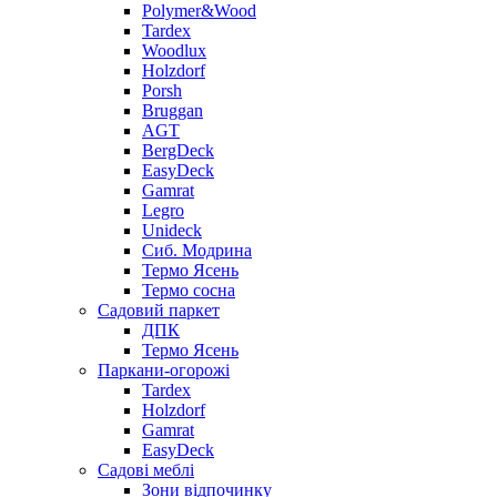
Polymer&Wood
Tardex
Woodlux
Holzdorf
Porsh
Bruggan
AGT
BergDeck
EasyDeck
Gamrat
Legro
Unideck
Сиб. Модрина
Термо Ясень
Термо сосна
Садовий паркет
ДПК
Термо Ясень
Паркани-огорожі
Tardex
Holzdorf
Gamrat
EasyDeck
Садові меблі
Зони відпочинку