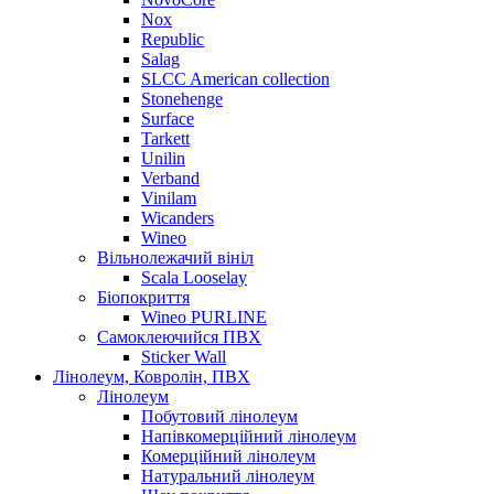
Nox
Republic
Salag
SLCC American collection
Stonehenge
Surface
Tarkett
Unilin
Verband
Vinilam
Wicanders
Wineo
Вільнолежачий вініл
Scala Looselay
Біопокриття
Wineo PURLINE
Самоклеючийся ПВХ
Sticker Wall
Лінолеум, Ковролін, ПВХ
Лінолеум
Побутовий лінолеум
Напівкомерційний лінолеум
Комерційний лінолеум
Натуральний лінолеум