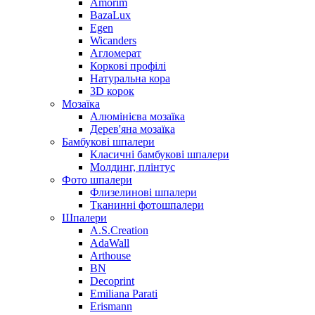
Amorim
BazaLux
Egen
Wicanders
Агломерат
Коркові профілі
Натуральна кора
3D корок
Мозаїка
Алюмінієва мозаїка
Дерев'яна мозаїка
Бамбукові шпалери
Класичні бамбукові шпалери
Молдинг, плінтус
Фото шпалери
Флизелинові шпалери
Тканинні фотошпалери
Шпалери
A.S.Creation
AdaWall
Arthouse
BN
Decoprint
Emiliana Parati
Erismann