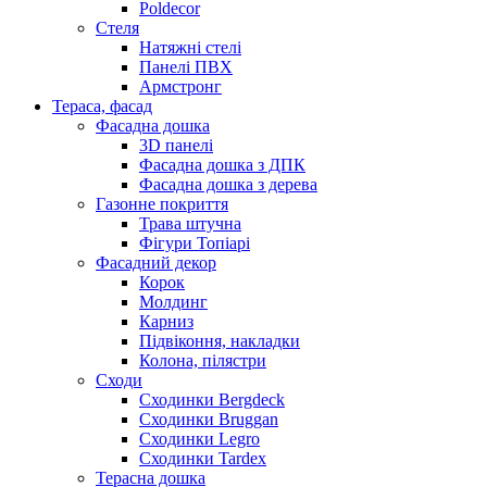
Poldecor
Стеля
Натяжні стелі
Панелі ПВХ
Армстронг
Тераса, фасад
Фасадна дошка
3D панелі
Фасадна дошка з ДПК
Фасадна дошка з дерева
Газонне покриття
Трава штучна
Фігури Топіарі
Фасадний декор
Корок
Молдинг
Карниз
Підвіконня, накладки
Колона, пілястри
Сходи
Сходинки Bergdeck
Сходинки Bruggan
Сходинки Legro
Сходинки Tardex
Терасна дошка