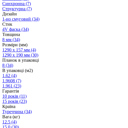
Синхронна
(7)
Структурна
(7)
Дизайн
1-но смуговий
(34)
Стик
4V фаска
(34)
Товщина
8 мм
(34)
Розміри (мм)
1290 х 157 мм
(4)
1290 х 190 мм
(30)
Планок в упаковці
8
(34)
В упаковці (м2)
1.62
(4)
1.9608
(7)
1.961
(23)
Гарантія
10 років
(11)
15 років
(23)
Країна
Туреччина
(34)
Вага (кг)
12.5
(4)
15.0
(30)