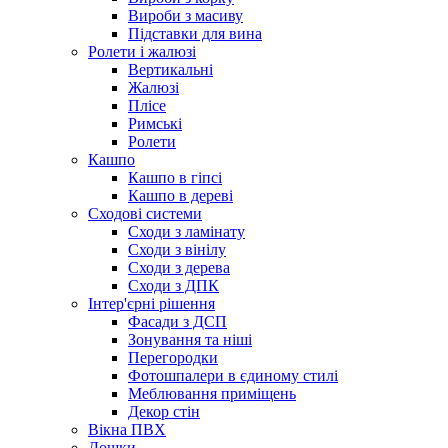
Вироби з масиву
Підставки для вина
Ролети і жалюзі
Вертикальні
Жалюзі
Плісе
Римські
Ролети
Кашпо
Кашпо в гіпсі
Кашпо в дереві
Сходові системи
Сходи з ламінату
Сходи з вінілу
Сходи з дерева
Сходи з ДПК
Інтер'єрні рішення
Фасади з ДСП
Зонування та ніші
Перегородки
Фотошпалери в єдиному стилі
Меблювання приміщень
Декор стін
Вікна ПВХ
Дошки