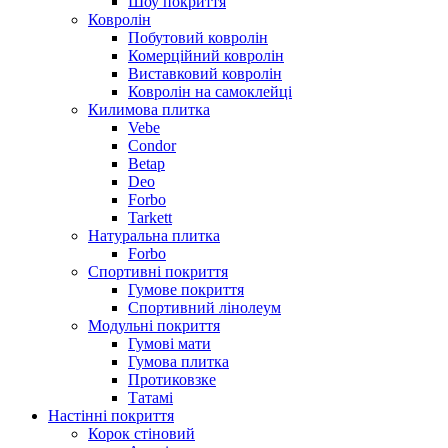
Шоу покриття
Ковролін
Побутовий ковролін
Комерційний ковролін
Виставковий ковролін
Ковролін на самоклейці
Килимова плитка
Vebe
Condor
Betap
Deo
Forbo
Tarkett
Натуральна плитка
Forbo
Спортивні покриття
Гумове покриття
Спортивний лінолеум
Модульні покриття
Гумові мати
Гумова плитка
Протиковзке
Татамі
Настінні покриття
Корок стіновий