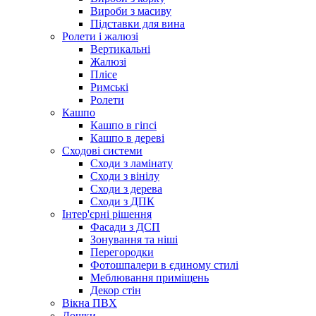
Вироби з масиву
Підставки для вина
Ролети і жалюзі
Вертикальні
Жалюзі
Плісе
Римські
Ролети
Кашпо
Кашпо в гіпсі
Кашпо в дереві
Сходові системи
Сходи з ламінату
Сходи з вінілу
Сходи з дерева
Сходи з ДПК
Інтер'єрні рішення
Фасади з ДСП
Зонування та ніші
Перегородки
Фотошпалери в єдиному стилі
Меблювання приміщень
Декор стін
Вікна ПВХ
Дошки