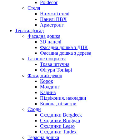
Poldecor
Стеля
Натяжні стелі
Панелі ПВХ
Армстронг
Тераса, фасад
Фасадна дошка
3D панелі
Фасадна дошка з ДПК
Фасадна дошка з дерева
Газонне покриття
Трава штучна
Фігури Топіарі
Фасадний декор
Корок
Молдинг
Карниз
Підвіконня, накладки
Колона, пілястри
Сходи
Сходинки Bergdeck
Сходинки Bruggan
Сходинки Legro
Сходинки Tardex
Терасна дошка