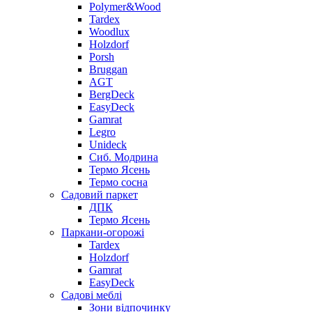
Polymer&Wood
Tardex
Woodlux
Holzdorf
Porsh
Bruggan
AGT
BergDeck
EasyDeck
Gamrat
Legro
Unideck
Сиб. Модрина
Термо Ясень
Термо сосна
Садовий паркет
ДПК
Термо Ясень
Паркани-огорожі
Tardex
Holzdorf
Gamrat
EasyDeck
Садові меблі
Зони відпочинку