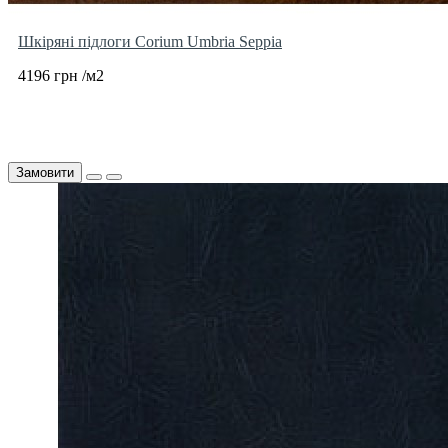
Шкіряні підлоги Corium Umbria Seppia
4196 грн /м2
Замовити