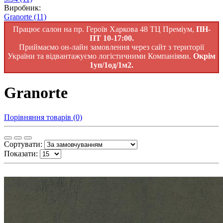
Виробник:
Granorte
(11)
Працює салон на пр. Героїв Харкова 48 ТЦ Преміум,
ПН-
ПТ 10-17:00.
Приймаємо он-лайн замовлення через сайт з території
України та відвантажуємо логістичними Компаніями.
Окрім
1уп/1од/1м2.
Granorte
Порівняння товарів (0)
Сортувати:
Показати: