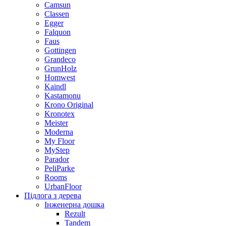
Camsun
Classen
Egger
Falquon
Faus
Gottingen
Grandeco
GrunHolz
Homwest
Kaindl
Kastamonu
Krono Original
Kronotex
Meister
Moderna
My Floor
MyStep
Parador
PeliParke
Rooms
UrbanFloor
Підлога з дерева
Інженерна дошка
Rezult
Tandem