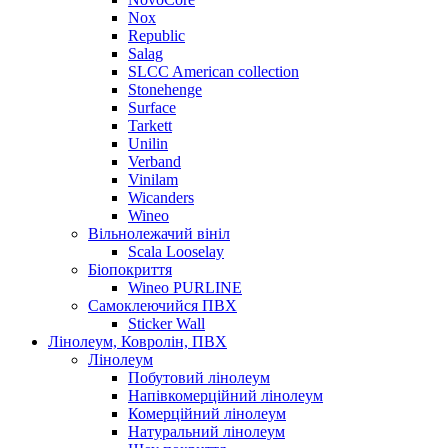
Nox
Republic
Salag
SLCC American collection
Stonehenge
Surface
Tarkett
Unilin
Verband
Vinilam
Wicanders
Wineo
Вільнолежачий вініл
Scala Looselay
Біопокриття
Wineo PURLINE
Самоклеючийся ПВХ
Sticker Wall
Лінолеум, Ковролін, ПВХ
Лінолеум
Побутовий лінолеум
Напівкомерційний лінолеум
Комерційний лінолеум
Натуральний лінолеум