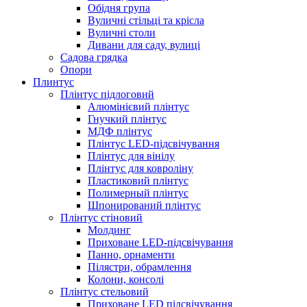
Обідня група
Вуличні стільці та крісла
Вуличні столи
Дивани для саду, вулиці
Садова грядка
Опори
Плинтус
Плінтус підлоговий
Алюмінієвий плінтус
Гнучкий плінтус
МДФ плінтус
Плінтус LED-підсвічування
Плінтус для вінілу
Плінтус для ковроліну
Пластиковий плінтус
Полимерный плінтус
Шпонирований плінтус
Плінтус стіновий
Молдинг
Приховане LED-підсвічування
Панно, орнаменти
Пілястри, обрамлення
Колони, консолі
Плінтус стельовий
Приховане LED підсвічування