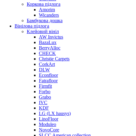
Коркова підлога
Amorim
Wicanders
Бамбукова дошка
Вінілова підлога
Клейовий вініл
AW Invictus
BazaLux
BerryAlloc
CHECK
Christie Carpets
CorkArt
DLW
Econfloor
Fatrafloor
Firmfit
Forbo
Grabo
IVC
KDF
LG (LX hausys)
LinoFloor
Moduleo
NovoCore
SLCC American collection