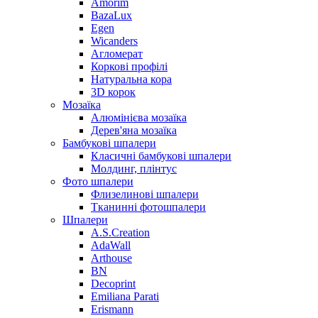
Amorim
BazaLux
Egen
Wicanders
Агломерат
Коркові профілі
Натуральна кора
3D корок
Мозаїка
Алюмінієва мозаїка
Дерев'яна мозаїка
Бамбукові шпалери
Класичні бамбукові шпалери
Молдинг, плінтус
Фото шпалери
Флизелинові шпалери
Тканинні фотошпалери
Шпалери
A.S.Creation
AdaWall
Arthouse
BN
Decoprint
Emiliana Parati
Erismann