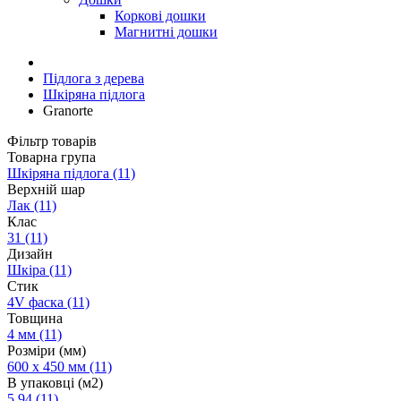
Коркові дошки
Магнитні дошки
Підлога з дерева
Шкіряна підлога
Granorte
Фільтр товарів
Товарна група
Шкіряна підлога
(11)
Верхній шар
Лак
(11)
Клас
31
(11)
Дизайн
Шкіра
(11)
Стик
4V фаска
(11)
Товщина
4 мм
(11)
Розміри (мм)
600 х 450 мм
(11)
В упаковці (м2)
5.94
(11)