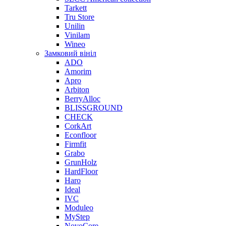
Tarkett
Tru Store
Unilin
Vinilam
Wineo
Замковий вініл
ADO
Amorim
Apro
Arbiton
BerryAlloc
BLISSGROUND
CHECK
CorkArt
Econfloor
Firmfit
Grabo
GrunHolz
HardFloor
Haro
Ideal
IVC
Moduleo
MyStep
NovoCore