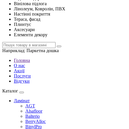
Вінілова підлога
Лінолеум, Ковролін, ПВХ
Настінні покриття
Тераса, фасад
Плинтус
Аксесуари
Елементи декору
Наприклад:
Паркетна дошка
Головна
О нас
Акції
Послуги
Відгуки
Каталог
Ламінат
AGT
Alsafloor
Balterio
BerryAlloc
BinylPro