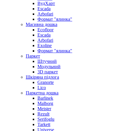
ВудХарт
Escada
Arbofari
Формат "ялинка"
Масивна дошка
Ecofloor
Escada
Arbofari
Exoline
Формат "ялинка"
Паркет
Штучний
Модульний
3D паркет
Шкіряна підлога
Granorte
Lico
Паркетна дошка
Barlinek
Malborg
Meister
Rezult
Serifoglu
Tarkett
Universe