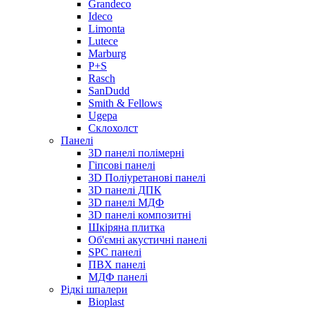
Grandeco
Ideco
Limonta
Lutece
Marburg
P+S
Rasch
SanDudd
Smith & Fellows
Ugepa
Склохолст
Панелі
3D панелі полімерні
Гіпсові панелі
3D Поліуретанові панелі
3D панелі ДПК
3D панелі МДФ
3D панелі композитні
Шкіряна плитка
Об'ємні акустичні панелі
SPC панелі
ПВХ панелі
МДФ панелі
Рідкі шпалери
Bioplast