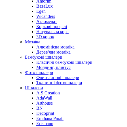
Amorim
BazaLux
Egen
Wicanders
Агломерат
Коркові профілі
Натуральна кора
3D корок
Мозаїка
Алюмінієва мозаїка
Дерев'яна мозаїка
Бамбукові шпалери
Класичні бамбукові шпалери
Молдинг, плінтус
Фото шпалери
Флизелинові шпалери
Тканинні фотошпалери
Шпалери
A.S.Creation
AdaWall
Arthouse
BN
Decoprint
Emiliana Parati
Erismann