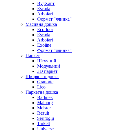
ВудХарт
Escada
Arbofari
Формат "ялинка"
Масивна дошка
Ecofloor
Escada
Arbofari
Exoline
Формат "ялинка"
Паркет
Штучний
Модульний
3D паркет
Шкіряна підлога
Granorte
Lico
Паркетна дошка
Barlinek
Malborg
Meister
Rezult
Serifoglu
Tarkett
Universe