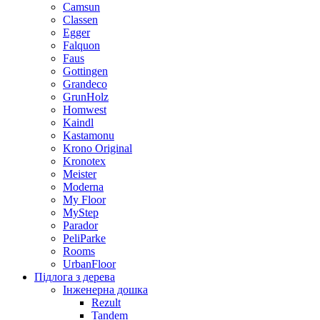
Camsun
Classen
Egger
Falquon
Faus
Gottingen
Grandeco
GrunHolz
Homwest
Kaindl
Kastamonu
Krono Original
Kronotex
Meister
Moderna
My Floor
MyStep
Parador
PeliParke
Rooms
UrbanFloor
Підлога з дерева
Інженерна дошка
Rezult
Tandem