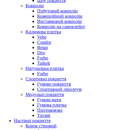
Шоу покриття
Ковролін
Побутовий ковролін
Комерційний ковролін
Виставковий ковролін
Ковролін на самоклейці
Килимова плитка
Vebe
Condor
Betap
Deo
Forbo
Tarkett
Натуральна плитка
Forbo
Спортивні покриття
Гумове покриття
Спортивний лінолеум
Модульні покриття
Гумові мати
Гумова плитка
Протиковзке
Татамі
Настінні покриття
Корок стіновий