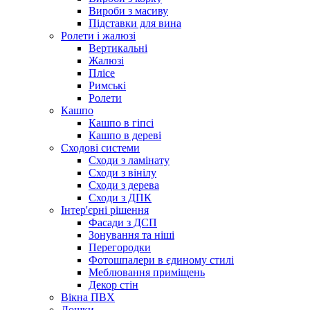
Вироби з масиву
Підставки для вина
Ролети і жалюзі
Вертикальні
Жалюзі
Плісе
Римські
Ролети
Кашпо
Кашпо в гіпсі
Кашпо в дереві
Сходові системи
Сходи з ламінату
Сходи з вінілу
Сходи з дерева
Сходи з ДПК
Інтер'єрні рішення
Фасади з ДСП
Зонування та ніші
Перегородки
Фотошпалери в єдиному стилі
Меблювання приміщень
Декор стін
Вікна ПВХ
Дошки