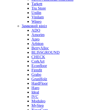
Tarkett
Tru Store
Unilin
Vinilam
Wineo
Замковий вініл
ADO
Amorim
Apro
Arbiton
BerryAlloc
BLISSGROUND
CHECK
CorkArt
Econfloor
Firmfit
Grabo
GrunHolz
HardFloor
Haro
Ideal
IVC
Moduleo
MyStep
NovoCore