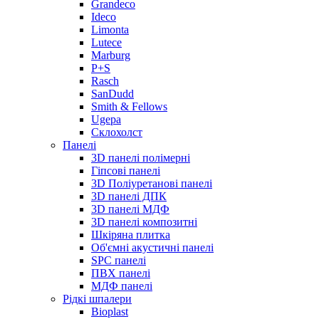
Grandeco
Ideco
Limonta
Lutece
Marburg
P+S
Rasch
SanDudd
Smith & Fellows
Ugepa
Склохолст
Панелі
3D панелі полімерні
Гіпсові панелі
3D Поліуретанові панелі
3D панелі ДПК
3D панелі МДФ
3D панелі композитні
Шкіряна плитка
Об'ємні акустичні панелі
SPC панелі
ПВХ панелі
МДФ панелі
Рідкі шпалери
Bioplast