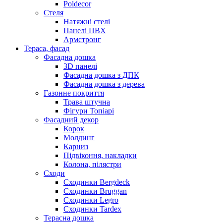
Poldecor
Стеля
Натяжні стелі
Панелі ПВХ
Армстронг
Тераса, фасад
Фасадна дошка
3D панелі
Фасадна дошка з ДПК
Фасадна дошка з дерева
Газонне покриття
Трава штучна
Фігури Топіарі
Фасадний декор
Корок
Молдинг
Карниз
Підвіконня, накладки
Колона, пілястри
Сходи
Сходинки Bergdeck
Сходинки Bruggan
Сходинки Legro
Сходинки Tardex
Терасна дошка