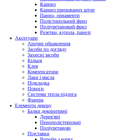
Карниз
Карниз прихованих штор
Панно, орнаменти
Полістирольний фриз
Поліуретановий фриз
Розетки, купола, панелі
Аксесуари
Арочне обрамлення
Засоби по догляду
Захисні засоби
Кільця
Клея
Компенсатори
Лаки і масла
Підкладка
Пороги
Системи тепла підлога
Фанера
Елементи декору
Балки декоративні
Дерев'яні
Пенополістерольні
Поліуретанові
Підставки
Вироби з корку