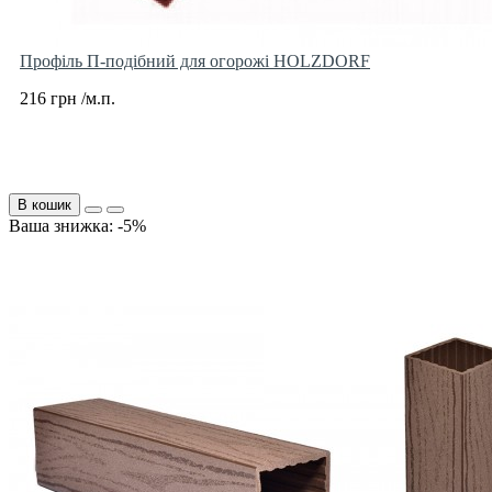
Профіль П-подібний для огорожі HOLZDORF
216 грн /м.п.
В кошик
Ваша знижка: -5%