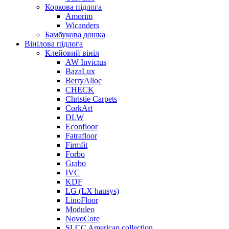
Коркова підлога
Amorim
Wicanders
Бамбукова дошка
Вінілова підлога
Клейовий вініл
AW Invictus
BazaLux
BerryAlloc
CHECK
Christie Carpets
CorkArt
DLW
Econfloor
Fatrafloor
Firmfit
Forbo
Grabo
IVC
KDF
LG (LX hausys)
LinoFloor
Moduleo
NovoCore
SLCC American collection