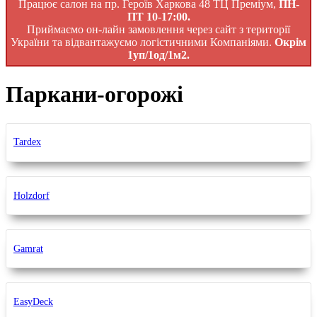
Працює салон на пр. Героїв Харкова 48 ТЦ Преміум,
ПН-
ПТ 10-17:00.
Приймаємо он-лайн замовлення через сайт з території
України та відвантажуємо логістичними Компаніями.
Окрім
1уп/1од/1м2.
Паркани-огорожі
Tardex
Holzdorf
Gamrat
EasyDeck