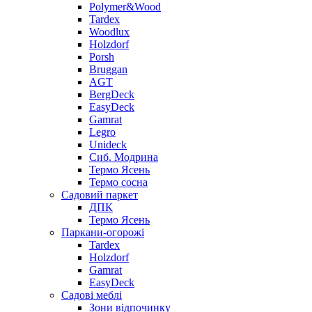
Polymer&Wood
Tardex
Woodlux
Holzdorf
Porsh
Bruggan
AGT
BergDeck
EasyDeck
Gamrat
Legro
Unideck
Сиб. Модрина
Термо Ясень
Термо сосна
Садовий паркет
ДПК
Термо Ясень
Паркани-огорожі
Tardex
Holzdorf
Gamrat
EasyDeck
Садові меблі
Зони відпочинку