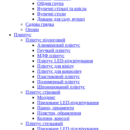
Обідня група
Вуличні стільці та крісла
Вуличні столи
Дивани для саду, вулиці
Садова грядка
Опори
Плинтус
Плінтус підлоговий
Алюмінієвий плінтус
Гнучкий плінтус
МДФ плінтус
Плінтус LED-підсвічування
Плінтус для вінілу
Плінтус для ковроліну
Пластиковий плінтус
Полимерный плінтус
Шпонирований плінтус
Плінтус стіновий
Молдинг
Приховане LED-підсвічування
Панно, орнаменти
Пілястри, обрамлення
Колони, консолі
Плінтус стельовий
Приховане LED підсвічування