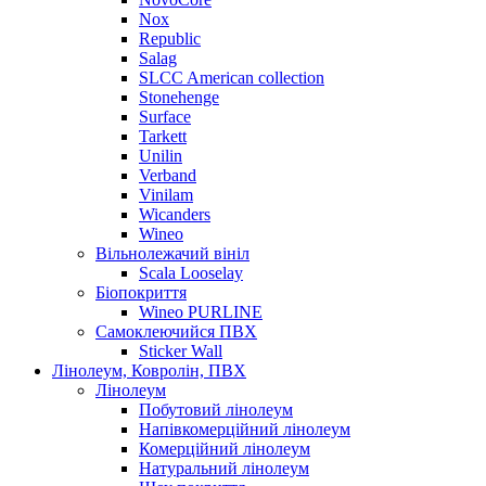
Nox
Republic
Salag
SLCC American collection
Stonehenge
Surface
Tarkett
Unilin
Verband
Vinilam
Wicanders
Wineo
Вільнолежачий вініл
Scala Looselay
Біопокриття
Wineo PURLINE
Самоклеючийся ПВХ
Sticker Wall
Лінолеум, Ковролін, ПВХ
Лінолеум
Побутовий лінолеум
Напівкомерційний лінолеум
Комерційний лінолеум
Натуральний лінолеум