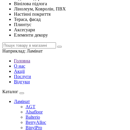
Вінілова підлога
Лінолеум, Ковролін, ПВХ
Настінні покриття
Тераса, фасад
Плинтус
Аксесуари
Елементи декору
Наприклад:
Ламінат
Головна
О нас
Акції
Послуги
Відгуки
Каталог
Ламінат
AGT
Alsafloor
Balterio
BerryAlloc
BinylPro