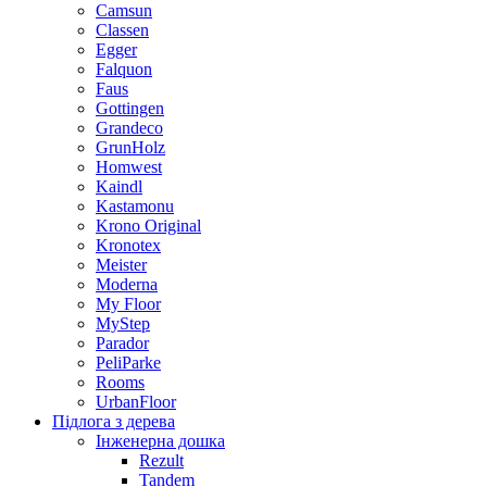
Camsun
Classen
Egger
Falquon
Faus
Gottingen
Grandeco
GrunHolz
Homwest
Kaindl
Kastamonu
Krono Original
Kronotex
Meister
Moderna
My Floor
MyStep
Parador
PeliParke
Rooms
UrbanFloor
Підлога з дерева
Інженерна дошка
Rezult
Tandem