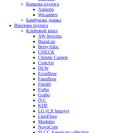
Коркова підлога
Amorim
Wicanders
Бамбукова дошка
Вінілова підлога
Клейовий вініл
AW Invictus
BazaLux
BerryAlloc
CHECK
Christie Carpets
CorkArt
DLW
Econfloor
Fatrafloor
Firmfit
Forbo
Grabo
IVC
KDF
LG (LX hausys)
LinoFloor
Moduleo
NovoCore
SLCC American collection