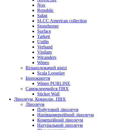
Nox
Republic
Salag
SLCC American collection
Stonehenge
Surface
Tarkett
Unilin
Verband
Vinilam
Wicanders
Wineo
Вільнолежачий вініл
Scala Looselay
Біопокриття
Wineo PURLINE
Самоклеючийся ПВХ
Sticker Wall
Лінолеум, Ковролін, ПВХ
Лінолеум
Побутовий лінолеум
Напівкомерційний лінолеум
Комерційний лінолеум
Натуральний лінолеум