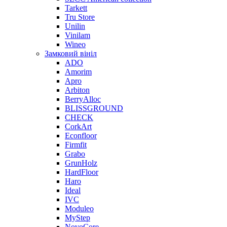
Tarkett
Tru Store
Unilin
Vinilam
Wineo
Замковий вініл
ADO
Amorim
Apro
Arbiton
BerryAlloc
BLISSGROUND
CHECK
CorkArt
Econfloor
Firmfit
Grabo
GrunHolz
HardFloor
Haro
Ideal
IVC
Moduleo
MyStep
NovoCore