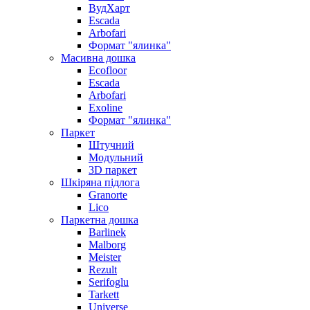
ВудХарт
Escada
Arbofari
Формат "ялинка"
Масивна дошка
Ecofloor
Escada
Arbofari
Exoline
Формат "ялинка"
Паркет
Штучний
Модульний
3D паркет
Шкіряна підлога
Granorte
Lico
Паркетна дошка
Barlinek
Malborg
Meister
Rezult
Serifoglu
Tarkett
Universe