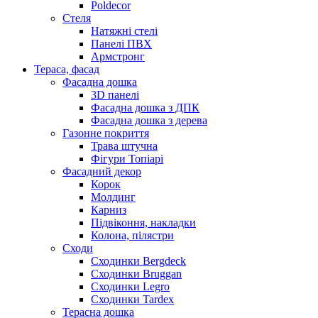
Poldecor
Стеля
Натяжні стелі
Панелі ПВХ
Армстронг
Тераса, фасад
Фасадна дошка
3D панелі
Фасадна дошка з ДПК
Фасадна дошка з дерева
Газонне покриття
Трава штучна
Фігури Топіарі
Фасадний декор
Корок
Молдинг
Карниз
Підвіконня, накладки
Колона, пілястри
Сходи
Сходинки Bergdeck
Сходинки Bruggan
Сходинки Legro
Сходинки Tardex
Терасна дошка