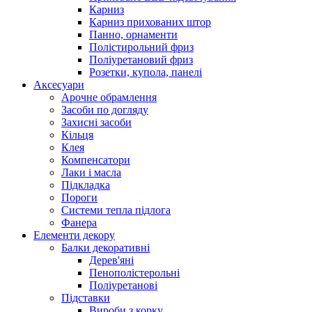
Карниз
Карниз прихованих штор
Панно, орнаменти
Полістирольний фриз
Поліуретановий фриз
Розетки, купола, панелі
Аксесуари
Арочне обрамлення
Засоби по догляду
Захисні засоби
Кільця
Клея
Компенсатори
Лаки і масла
Підкладка
Пороги
Системи тепла підлога
Фанера
Елементи декору
Балки декоративні
Дерев'яні
Пенополістерольні
Поліуретанові
Підставки
Вироби з корку