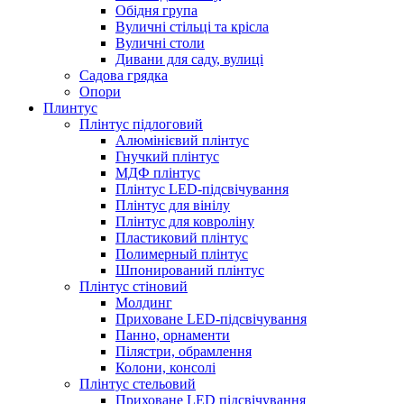
Обідня група
Вуличні стільці та крісла
Вуличні столи
Дивани для саду, вулиці
Садова грядка
Опори
Плинтус
Плінтус підлоговий
Алюмінієвий плінтус
Гнучкий плінтус
МДФ плінтус
Плінтус LED-підсвічування
Плінтус для вінілу
Плінтус для ковроліну
Пластиковий плінтус
Полимерный плінтус
Шпонирований плінтус
Плінтус стіновий
Молдинг
Приховане LED-підсвічування
Панно, орнаменти
Пілястри, обрамлення
Колони, консолі
Плінтус стельовий
Приховане LED підсвічування