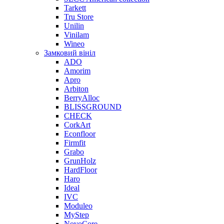
Tarkett
Tru Store
Unilin
Vinilam
Wineo
Замковий вініл
ADO
Amorim
Apro
Arbiton
BerryAlloc
BLISSGROUND
CHECK
CorkArt
Econfloor
Firmfit
Grabo
GrunHolz
HardFloor
Haro
Ideal
IVC
Moduleo
MyStep
NovoCore