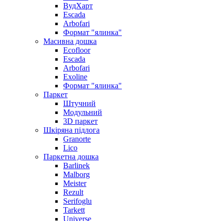
ВудХарт
Escada
Arbofari
Формат "ялинка"
Масивна дошка
Ecofloor
Escada
Arbofari
Exoline
Формат "ялинка"
Паркет
Штучний
Модульний
3D паркет
Шкіряна підлога
Granorte
Lico
Паркетна дошка
Barlinek
Malborg
Meister
Rezult
Serifoglu
Tarkett
Universe