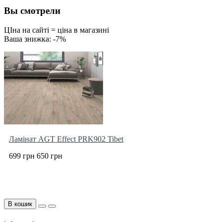
Вы смотрели
ЦІна на сайті = ціна в магазині
Ваша знижка: -7%
Ламінат AGT Effect PRK902 Tibet
699 грн
650 грн
В кошик