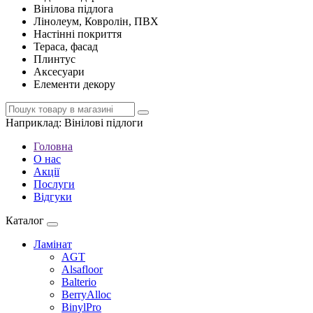
Вінілова підлога
Лінолеум, Ковролін, ПВХ
Настінні покриття
Тераса, фасад
Плинтус
Аксесуари
Елементи декору
Наприклад:
Вінілові підлоги
Головна
О нас
Акції
Послуги
Відгуки
Каталог
Ламінат
AGT
Alsafloor
Balterio
BerryAlloc
BinylPro