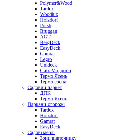
Polymer&Wood
Tardex
Woodlux
Holzdorf
Porsh
Bruggan
AGT
BergDeck
EasyDeck
Gamrat
Legro
Unideck
Сиб. Модрина
Термо Ясень
Термо сосна
Садовий паркет
ДПК
Термо Ясень
Паркани-огорожі
Tardex
Holzdorf
Gamrat
EasyDeck
Садові меблі
Зони відпочинку