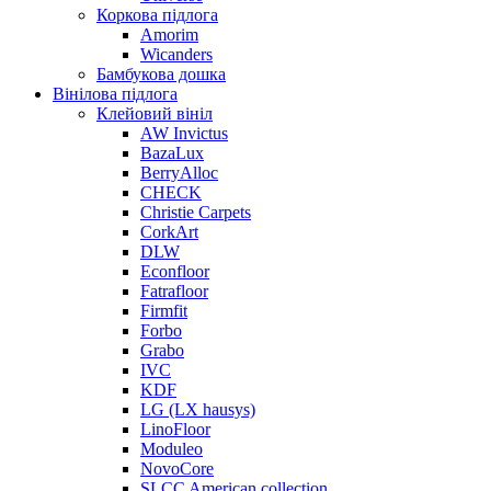
Коркова підлога
Amorim
Wicanders
Бамбукова дошка
Вінілова підлога
Клейовий вініл
AW Invictus
BazaLux
BerryAlloc
CHECK
Christie Carpets
CorkArt
DLW
Econfloor
Fatrafloor
Firmfit
Forbo
Grabo
IVC
KDF
LG (LX hausys)
LinoFloor
Moduleo
NovoCore
SLCC American collection