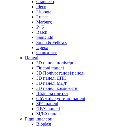
Grandeco
Ideco
Limonta
Lutece
Marburg
P+S
Rasch
SanDudd
Smith & Fellows
Ugepa
Склохолст
Панелі
3D панелі полімерні
Гіпсові панелі
3D Поліуретанові панелі
3D панелі ДПК
3D панелі МДФ
3D панелі композитні
Шкіряна плитка
Об'ємні акустичні панелі
SPC панелі
ПВХ панелі
МДФ панелі
Рідкі шпалери
Bioplast