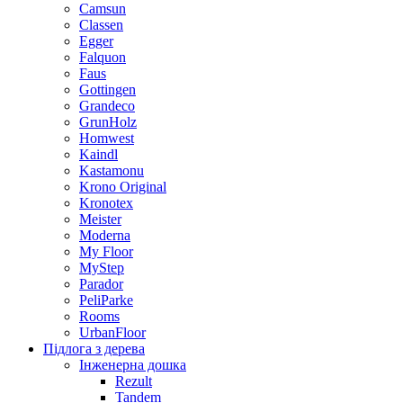
Camsun
Classen
Egger
Falquon
Faus
Gottingen
Grandeco
GrunHolz
Homwest
Kaindl
Kastamonu
Krono Original
Kronotex
Meister
Moderna
My Floor
MyStep
Parador
PeliParke
Rooms
UrbanFloor
Підлога з дерева
Інженерна дошка
Rezult
Tandem