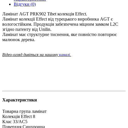
Відгуки (0)
Ламінат AGT PRK902 Tibet колекція Effect.
Ламінат колекції Effect від турецького виробника AGT є
вологостійким. Продукція забезпечена міцним замком L2C
згідно патенту від Unilin.
Ламінат має структурне тиснення, яке повністю повторює
малюнок дерева.
Відео-огляд дивіться на нашому
каналі
.
Характеристики
Товарна група
ламінат
Колекція
Effect 8
Клас
33/AC5
Поверхня
Синхронна