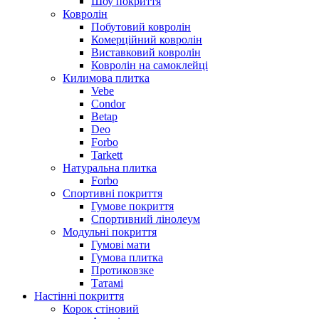
Шоу покриття
Ковролін
Побутовий ковролін
Комерційний ковролін
Виставковий ковролін
Ковролін на самоклейці
Килимова плитка
Vebe
Condor
Betap
Deo
Forbo
Tarkett
Натуральна плитка
Forbo
Спортивні покриття
Гумове покриття
Спортивний лінолеум
Модульні покриття
Гумові мати
Гумова плитка
Протиковзке
Татамі
Настінні покриття
Корок стіновий