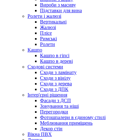
Вироби з масиву
Підставки для вина
Ролети і жалюзі
Вертикальні
Жалюзі
Плісе
Римські
Ролети
Кашпо
Кашпо в гіпсі
Кашпо в дереві
Сходові системи
Сходи з ламінату
Сходи з вінілу
Сходи з дерева
Сходи з ДПК
Інтер'єрні рішення
Фасади з ДСП
Зонування та ніші
Перегородки
Фотошпалери в єдиному стилі
Меблювання приміщень
Декор стін
Вікна ПВХ
Дошки