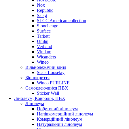
Nox
Republic
Salag
SLCC American collection
Stonehenge
Surface
Tarkett
Unilin
Verband
Vinilam
Wicanders
Wineo
Вільнолежачий вініл
Scala Looselay
Біопокриття
Wineo PURLINE
Самоклеючийся ПВХ
Sticker Wall
Лінолеум, Ковролін, ПВХ
Лінолеум
Побутовий лінолеум
Напівкомерційний лінолеум
Комерційний лінолеум
Натуральний лінолеум