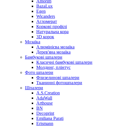
Amorim
BazaLux
Egen
Wicanders
Агломерат
Коркові профілі
Натуральна кора
3D корок
Мозаїка
Алюмінієва мозаїка
Дерев'яна мозаїка
Бамбукові шпалери
Класичні бамбукові шпалери
Молдинг, плінтус
Фото шпалери
Флизелинові шпалери
Тканинні фотошпалери
Шпалери
A.S.Creation
AdaWall
Arthouse
BN
Decoprint
Emiliana Parati
Erismann