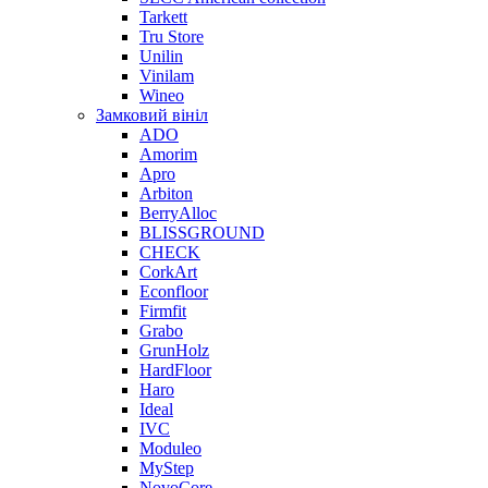
Tarkett
Tru Store
Unilin
Vinilam
Wineo
Замковий вініл
ADO
Amorim
Apro
Arbiton
BerryAlloc
BLISSGROUND
CHECK
CorkArt
Econfloor
Firmfit
Grabo
GrunHolz
HardFloor
Haro
Ideal
IVC
Moduleo
MyStep
NovoCore