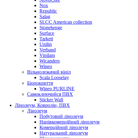
Nox
Republic
Salag
SLCC American collection
Stonehenge
Surface
Tarkett
Unilin
Verband
Vinilam
Wicanders
Wineo
Вільнолежачий вініл
Scala Looselay
Біопокриття
Wineo PURLINE
Самоклеючийся ПВХ
Sticker Wall
Лінолеум, Ковролін, ПВХ
Лінолеум
Побутовий лінолеум
Напівкомерційний лінолеум
Комерційний лінолеум
Натуральний лінолеум