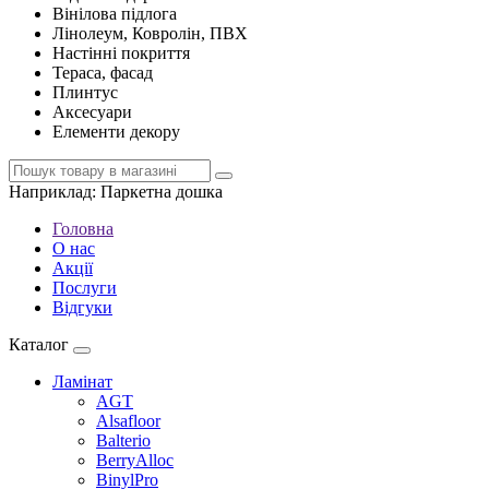
Вінілова підлога
Лінолеум, Ковролін, ПВХ
Настінні покриття
Тераса, фасад
Плинтус
Аксесуари
Елементи декору
Наприклад:
Паркетна дошка
Головна
О нас
Акції
Послуги
Відгуки
Каталог
Ламінат
AGT
Alsafloor
Balterio
BerryAlloc
BinylPro