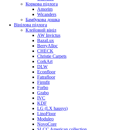
Коркова підлога
Amorim
Wicanders
Бамбукова дошка
Вінілова підлога
Клейовий вініл
AW Invictus
BazaLux
BerryAlloc
CHECK
Christie Carpets
CorkArt
DLW
Econfloor
Fatrafloor
Firmfit
Forbo
Grabo
IVC
KDF
LG (LX hausys)
LinoFloor
Moduleo
NovoCore
SLCC American collection