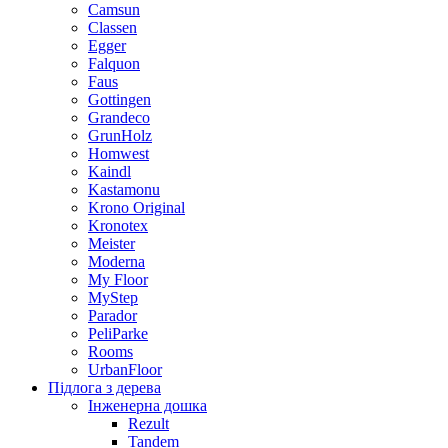
Camsun
Classen
Egger
Falquon
Faus
Gottingen
Grandeco
GrunHolz
Homwest
Kaindl
Kastamonu
Krono Original
Kronotex
Meister
Moderna
My Floor
MyStep
Parador
PeliParke
Rooms
UrbanFloor
Підлога з дерева
Інженерна дошка
Rezult
Tandem