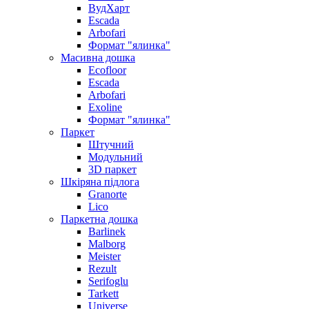
ВудХарт
Escada
Arbofari
Формат "ялинка"
Масивна дошка
Ecofloor
Escada
Arbofari
Exoline
Формат "ялинка"
Паркет
Штучний
Модульний
3D паркет
Шкіряна підлога
Granorte
Lico
Паркетна дошка
Barlinek
Malborg
Meister
Rezult
Serifoglu
Tarkett
Universe