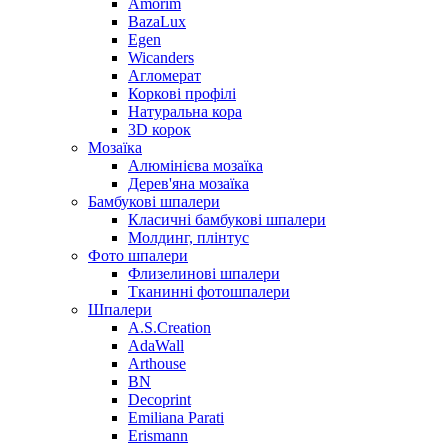
Amorim
BazaLux
Egen
Wicanders
Агломерат
Коркові профілі
Натуральна кора
3D корок
Мозаїка
Алюмінієва мозаїка
Дерев'яна мозаїка
Бамбукові шпалери
Класичні бамбукові шпалери
Молдинг, плінтус
Фото шпалери
Флизелинові шпалери
Тканинні фотошпалери
Шпалери
A.S.Creation
AdaWall
Arthouse
BN
Decoprint
Emiliana Parati
Erismann