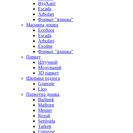
ВудХарт
Escada
Arbofari
Формат "ялинка"
Масивна дошка
Ecofloor
Escada
Arbofari
Exoline
Формат "ялинка"
Паркет
Штучний
Модульний
3D паркет
Шкіряна підлога
Granorte
Lico
Паркетна дошка
Barlinek
Malborg
Meister
Rezult
Serifoglu
Tarkett
Universe