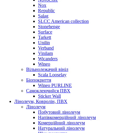
Nox
Republic
Salag
SLCC American collection
Stonehenge
Surface
Tarkett
Unilin
Verband
Vinilam
Wicanders
Wineo
Вільнолежачий вініл
Scala Looselay
Біопокриття
Wineo PURLINE
Самоклеючийся ПВХ
Sticker Wall
Лінолеум, Ковролін, ПВХ
Лінолеум
Побутовий лінолеум
Напівкомерційний лінолеум
Комерційний лінолеум
Натуральний лінолеум