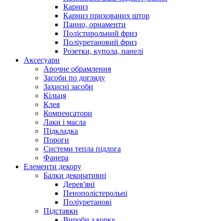
Карниз
Карниз прихованих штор
Панно, орнаменти
Полістирольний фриз
Поліуретановий фриз
Розетки, купола, панелі
Аксесуари
Арочне обрамлення
Засоби по догляду
Захисні засоби
Кільця
Клея
Компенсатори
Лаки і масла
Підкладка
Пороги
Системи тепла підлога
Фанера
Елементи декору
Балки декоративні
Дерев'яні
Пенополістерольні
Поліуретанові
Підставки
Вироби з корку