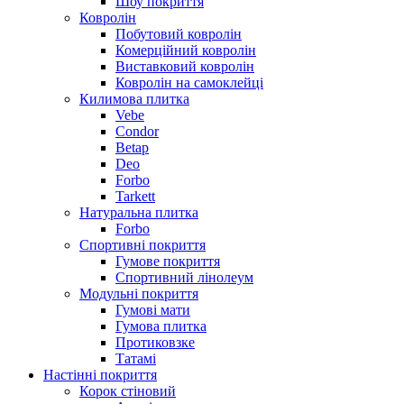
Шоу покриття
Ковролін
Побутовий ковролін
Комерційний ковролін
Виставковий ковролін
Ковролін на самоклейці
Килимова плитка
Vebe
Condor
Betap
Deo
Forbo
Tarkett
Натуральна плитка
Forbo
Спортивні покриття
Гумове покриття
Спортивний лінолеум
Модульні покриття
Гумові мати
Гумова плитка
Протиковзке
Татамі
Настінні покриття
Корок стіновий