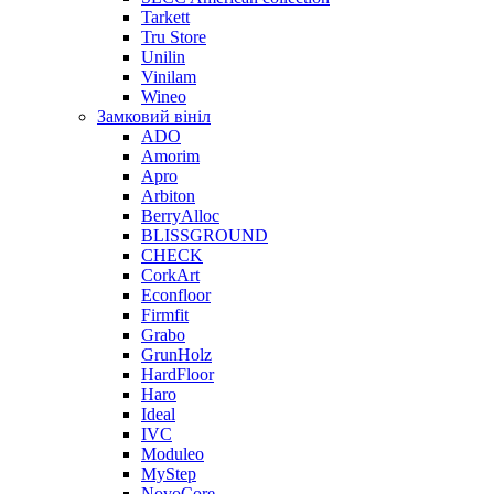
Tarkett
Tru Store
Unilin
Vinilam
Wineo
Замковий вініл
ADO
Amorim
Apro
Arbiton
BerryAlloc
BLISSGROUND
CHECK
CorkArt
Econfloor
Firmfit
Grabo
GrunHolz
HardFloor
Haro
Ideal
IVC
Moduleo
MyStep
NovoCore