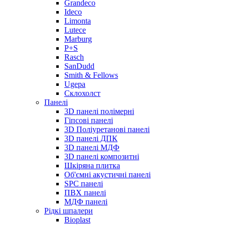
Grandeco
Ideco
Limonta
Lutece
Marburg
P+S
Rasch
SanDudd
Smith & Fellows
Ugepa
Склохолст
Панелі
3D панелі полімерні
Гіпсові панелі
3D Поліуретанові панелі
3D панелі ДПК
3D панелі МДФ
3D панелі композитні
Шкіряна плитка
Об'ємні акустичні панелі
SPC панелі
ПВХ панелі
МДФ панелі
Рідкі шпалери
Bioplast