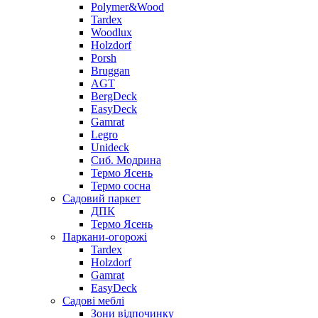
Polymer&Wood
Tardex
Woodlux
Holzdorf
Porsh
Bruggan
AGT
BergDeck
EasyDeck
Gamrat
Legro
Unideck
Сиб. Модрина
Термо Ясень
Термо сосна
Садовий паркет
ДПК
Термо Ясень
Паркани-огорожі
Tardex
Holzdorf
Gamrat
EasyDeck
Садові меблі
Зони відпочинку