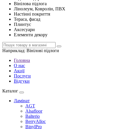
Вінілова підлога
Лінолеум, Ковролін, ПВХ
Настінні покриття
Тераса, фасад
Плинтус
Аксесуари
Елементи декору
Наприклад:
Вінілові підлоги
Головна
О нас
Акції
Послуги
Відгуки
Каталог
Ламінат
AGT
Alsafloor
Balterio
BerryAlloc
BinylPro