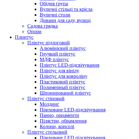
Обідня група
Вуличні стільці та крісла
Вуличні столи
Дивани для саду, вулиці
Садова грядка
Опори
Плинтус
Плінтус підлоговий
Алюмінієвий плінтус
Гнучкий плінтус
МДФ плінтус
Плінтус LED-підсвічування
Плінтус для вінілу
Плінтус для ковроліну
Пластиковий плінтус
Полимерный плінтус
Шпонирований плінтус
Плінтус стіновий
Молдинг
Приховане LED-підсвічування
Панно, орнаменти
Пілястри, обрамлення
Колони, консолі
Плінтус стельовий
Приховане LED підсвічування