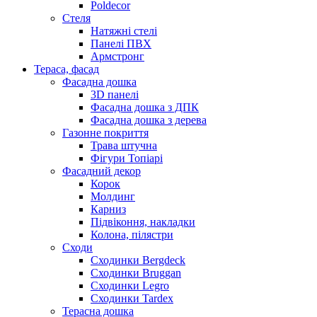
Poldecor
Стеля
Натяжні стелі
Панелі ПВХ
Армстронг
Тераса, фасад
Фасадна дошка
3D панелі
Фасадна дошка з ДПК
Фасадна дошка з дерева
Газонне покриття
Трава штучна
Фігури Топіарі
Фасадний декор
Корок
Молдинг
Карниз
Підвіконня, накладки
Колона, пілястри
Сходи
Сходинки Bergdeck
Сходинки Bruggan
Сходинки Legro
Сходинки Tardex
Терасна дошка