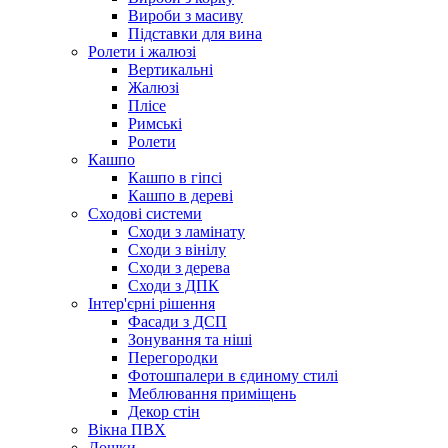
Вироби з масиву
Підставки для вина
Ролети і жалюзі
Вертикальні
Жалюзі
Плісе
Римські
Ролети
Кашпо
Кашпо в гіпсі
Кашпо в дереві
Сходові системи
Сходи з ламінату
Сходи з вінілу
Сходи з дерева
Сходи з ДПК
Інтер'єрні рішення
Фасади з ДСП
Зонування та ніші
Перегородки
Фотошпалери в єдиному стилі
Меблювання приміщень
Декор стін
Вікна ПВХ
Дошки