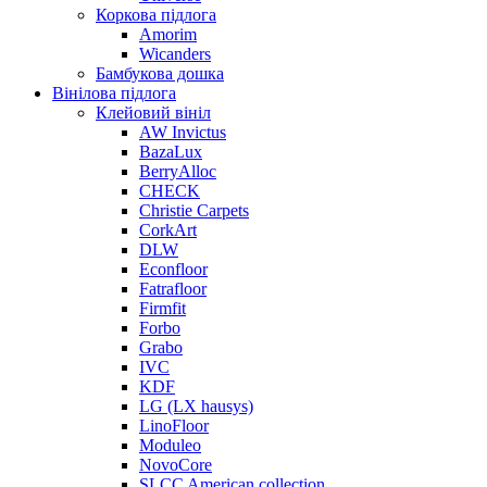
Коркова підлога
Amorim
Wicanders
Бамбукова дошка
Вінілова підлога
Клейовий вініл
AW Invictus
BazaLux
BerryAlloc
CHECK
Christie Carpets
CorkArt
DLW
Econfloor
Fatrafloor
Firmfit
Forbo
Grabo
IVC
KDF
LG (LX hausys)
LinoFloor
Moduleo
NovoCore
SLCC American collection