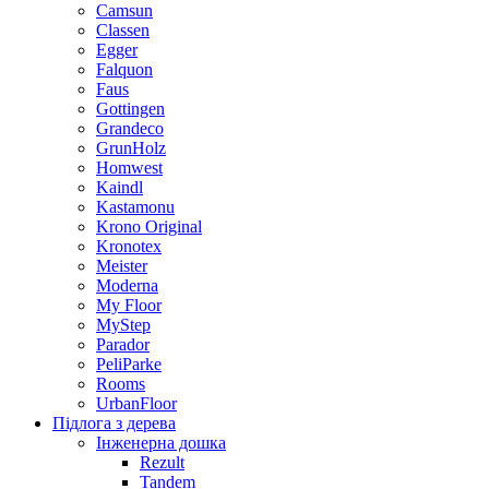
Camsun
Classen
Egger
Falquon
Faus
Gottingen
Grandeco
GrunHolz
Homwest
Kaindl
Kastamonu
Krono Original
Kronotex
Meister
Moderna
My Floor
MyStep
Parador
PeliParke
Rooms
UrbanFloor
Підлога з дерева
Інженерна дошка
Rezult
Tandem