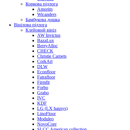
Коркова підлога
Amorim
Wicanders
Бамбукова дошка
Вінілова підлога
Клейовий вініл
AW Invictus
BazaLux
BerryAlloc
CHECK
Christie Carpets
CorkArt
DLW
Econfloor
Fatrafloor
Firmfit
Forbo
Grabo
IVC
KDF
LG (LX hausys)
LinoFloor
Moduleo
NovoCore
SLCC American collection