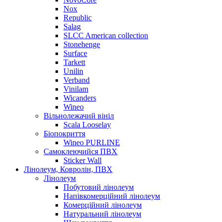
Nox
Republic
Salag
SLCC American collection
Stonehenge
Surface
Tarkett
Unilin
Verband
Vinilam
Wicanders
Wineo
Вільнолежачий вініл
Scala Looselay
Біопокриття
Wineo PURLINE
Самоклеючийся ПВХ
Sticker Wall
Лінолеум, Ковролін, ПВХ
Лінолеум
Побутовий лінолеум
Напівкомерційний лінолеум
Комерційний лінолеум
Натуральний лінолеум