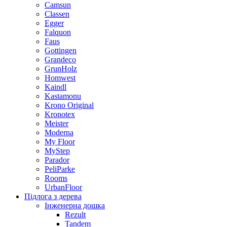
Camsun
Classen
Egger
Falquon
Faus
Gottingen
Grandeco
GrunHolz
Homwest
Kaindl
Kastamonu
Krono Original
Kronotex
Meister
Moderna
My Floor
MyStep
Parador
PeliParke
Rooms
UrbanFloor
Підлога з дерева
Інженерна дошка
Rezult
Tandem