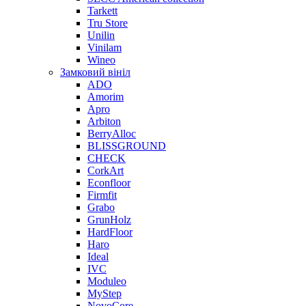
Tarkett
Tru Store
Unilin
Vinilam
Wineo
Замковий вініл
ADO
Amorim
Apro
Arbiton
BerryAlloc
BLISSGROUND
CHECK
CorkArt
Econfloor
Firmfit
Grabo
GrunHolz
HardFloor
Haro
Ideal
IVC
Moduleo
MyStep
NovoCore