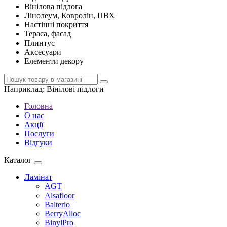
Вінілова підлога
Лінолеум, Ковролін, ПВХ
Настінні покриття
Тераса, фасад
Плинтус
Аксесуари
Елементи декору
Наприклад:
Вінілові підлоги
Головна
О нас
Акції
Послуги
Відгуки
Каталог
Ламінат
AGT
Alsafloor
Balterio
BerryAlloc
BinylPro