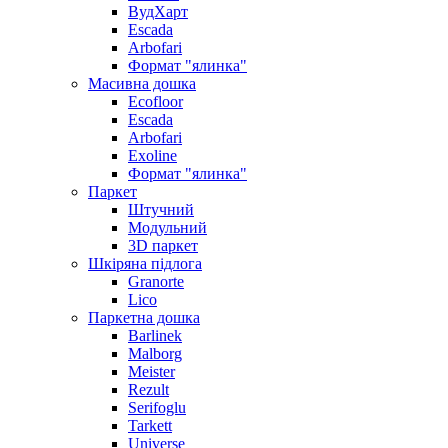
ВудХарт
Escada
Arbofari
Формат "ялинка"
Масивна дошка
Ecofloor
Escada
Arbofari
Exoline
Формат "ялинка"
Паркет
Штучний
Модульний
3D паркет
Шкіряна підлога
Granorte
Lico
Паркетна дошка
Barlinek
Malborg
Meister
Rezult
Serifoglu
Tarkett
Universe